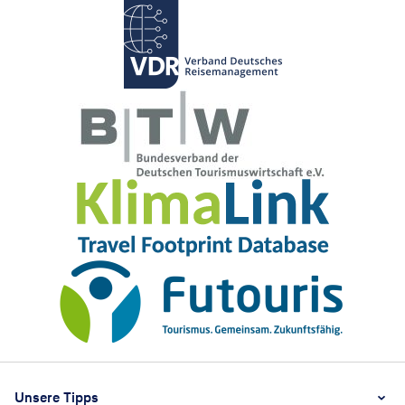
Footer
Footer navigation
Unsere Tipps