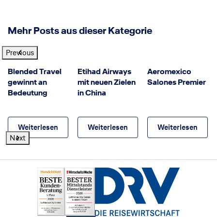
Mehr Posts aus dieser Kategorie
Previous
GettyImages
©
Etihad Airways
©
Blended Travel
Etihad Airways
Aeromexico
gewinnt an
mit neuen Zielen
Salones Premier
Bedeutung
in China
Weiterlesen
Weiterlesen
Weiterlesen
Next