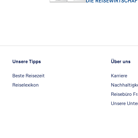
Footer
Footer navigation
Unsere Tipps
Über uns
Beste Reisezeit
Karriere
Reiselexikon
Nachhaltigk
Reisebüro F
Unsere Unt