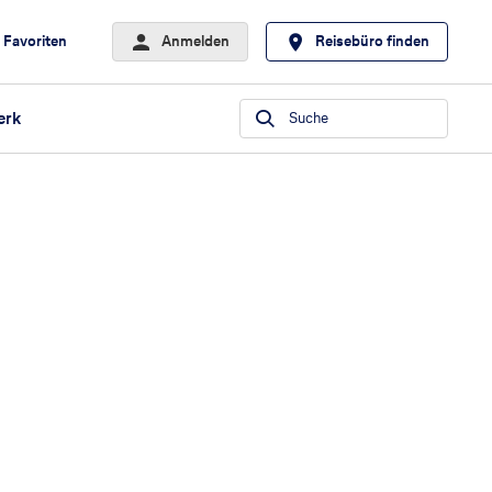
Favoriten
Anmelden
Reisebüro finden
erk
Suche