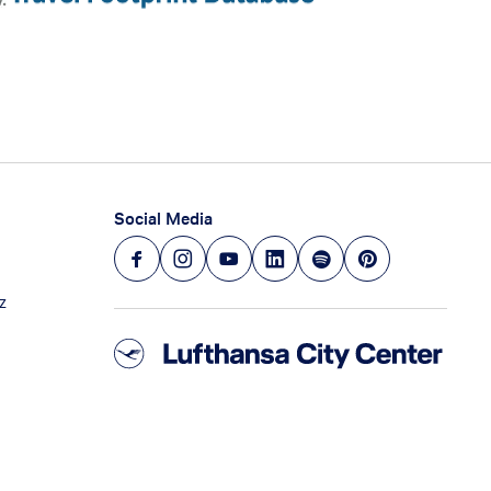
Social Media
z