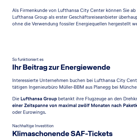
reduzieren
Als Firmenkunde von Lufthansa City Center können Sie ab s
Lufthansa Group als erster Geschäftsreiseanbieter überhaup
Jetzt beraten lassen
ohne die Verwendung fossiler Energiequellen hergestellt w
So funktioniert es
Ihr Beitrag zur Energiewende
Interessierte Unternehmen buchen bei Lufthansa City Cente
tätigen Ingenieurbüro Müller-BBM aus Planegg bei Münche
Die
Lufthansa Group
betankt ihre Flugzeuge an den Drehk
einer Zeitspanne von maximal zwölf Monaten nach Paket
oder Eurowings.
Nachhaltige Investition
Klimaschonende SAF-Tickets