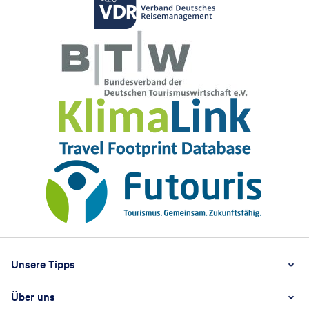
Footer
Footer navigation
Unsere Tipps
Über uns
Beste Reisezeit