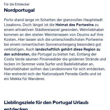
n
e
o
Für die Entdecker
s
l
n
Nordportugal
O
-
P
c
R
a
Porto stand lange im Schatten der glanzvollen Hauptstadt
e
o
l
Lissabons. Doch längst ist die
Heimat des Portweins
zu
a
o
á
einem attraktiven Städtereiseziel geworden. Weinliebhaber
kommen an den steilen Weinterrassen von Dourno auf ihre
n
f
c
Kosten. Hier lassen sich die unterschiedlichsten Portweine
&
t
i
bei einem romantischen Sonnenuntergang besonders gut
G
o
o
verköstigen. Auch
landschaftlich gehört diese Region zu
o
p
d
den schönsten,
die Portugal zu bieten hat. Entlang der
l
&
o
Costa Verde säumen Pinienwälder die goldenen Strände und
f
S
s
locken im Sommer viele Surfer und Badeliebhaber an.
V
p
A
Naturliebhaber sollten das Landesinnere für sich entdecken.
i
a
r
Hier erstreckt sich der Nationalpark Peneda-Gerês und ist
l
c
ein Mekka für Wanderer.
4
433
€
p.P. ab
l
7 Nächte
o
+
Selbstverpflegung
a
s
s
5
835
€
p.P. ab
7 Nächte
+
Frühstück
Lieblingsziele für den Portugal Urlaub
4
386
€
p.P. ab
7 Nächte
+
Selbstverpflegung
entdecken