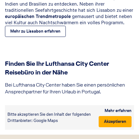
p.P. ab
7 Nächte
s
+
Frühstück
Indien und Brasilien zu entdecken. Neben ihrer
4
437
€
p.P. ab
7 Nächte
o
+
Frühstück
traditionellen Seefahrtgeschichte hat sich Lissabon zu einer
r
europäischen Trendmetropole
gemausert und bietet neben
t
viel Kultur auch Nachtschwärmern ein volles Programm.
&
Mehr zu Lissabon erfahren
S
p
a
5
625
€
p.P. ab
7 Nächte
+
Frühstück
Finden Sie Ihr Lufthansa City Center
Reisebüro in der Nähe
Bei Lufthansa City Center haben Sie einen persönlichen
Ansprechpartner für Ihren Urlaub in Portugal.
Mehr erfahren
Bitte akzeptieren Sie den Inhalt der folgenden
Drittanbieter: Google Maps
Akzeptieren