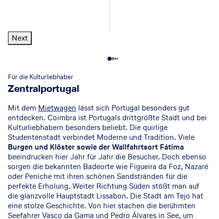
r
s
l
r
o
r
a
o
e
g
u
S
m
r
c
i
r
o
i
t
t
z
a
u
Next
c
i
e
A
t
5
839
€
p.P. ab
o
7 Nächte
o
H
s
h
+
Selbstverpflegung
n
o
C
B
4
584
€
Für die Kulturliebhaber
p.P. ab
7 Nächte
L
t
a
e
+
Frühstück
Zentralportugal
a
e
s
a
g
l
c
c
Mit dem
Mietwagen
lässt sich Portugal besonders gut
o
M
a
h
entdecken. Coimbra ist Portugals drittgrößte Stadt und bei
s
o
t
Kulturliebhabern besonders beliebt. Die quirlige
4
629
€
p.P. ab
A
n
a
7 Nächte
+
Frühstück
Studentenstadt verbindet Moderne und Tradition. Viele
l
t
s
Burgen und Klöster sowie der Wallfahrtsort Fátima
g
e
G
beeindrucken hier Jahr für Jahr die Besucher. Doch ebenso
sorgen die bekannten Badeorte wie Figueira da Foz, Nazaré
a
G
o
oder Peniche mit ihren schönen Sandstränden für die
r
o
l
perfekte Erholung. Weiter Richtung Süden stößt man auf
v
r
f
die glanzvolle Hauptstadt Lissabon. Die Stadt am Tejo hat
e
d
R
eine stolze Geschichte. Von hier stachen die berühmten
o
e
Seefahrer Vasco da Gama und Pedro Álvares in See, um
5
624
€