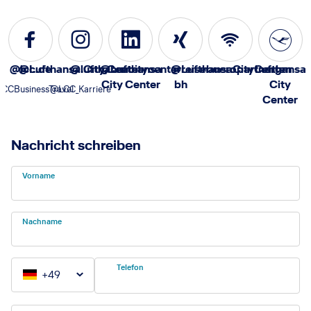
@lcc.de
@Lufthansa.City.Center
@lufthansacitycenterreisebueropartnergm
@Lufthansa
@LufthansaCityCenter
Lufthansa
City Center
bh
City
CCBusinessTravel
@LCC_Karriere
Center
Nachricht schreiben
Vorname
Nachname
Telefon
+
49