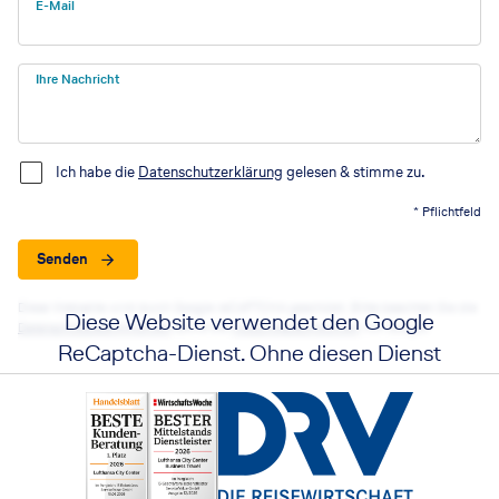
E-Mail
Ihre Nachricht
Ich habe die
Datenschutzerklärung
gelesen & stimme zu.
* Pflichtfeld
Senden
Diese Webseite wird durch Google reCAPTCHA geschützt. Bitte beachten Sie die
Diese Website verwendet den Google
Datenschutzbestimmungen
sowie die
Nutzungsbedingungen
von Google.
ReCaptcha-Dienst. Ohne diesen Dienst
funktionieren die Formulare nicht. Wenn
Sie auf die Schaltfläche klicken, erklären
Sie sich mit der Nutzung des Dienstes
einverstanden.