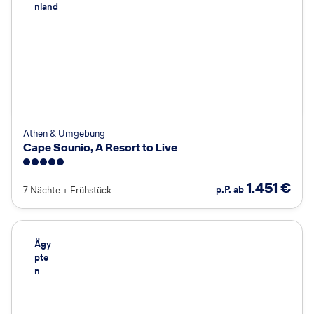
nland
Athen & Umgebung
Cape Sounio, A Resort to Live
5
1.451
€
p.P. ab
7 Nächte
+
Frühstück
Ägy
pte
n