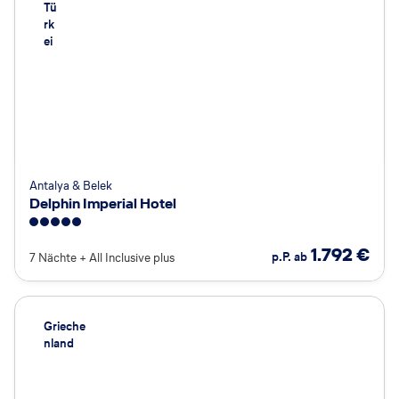
Tü
rk
ei
Antalya & Belek
Delphin Imperial Hotel
5
1.792
€
p.P. ab
7 Nächte
+
All Inclusive plus
Grieche
nland