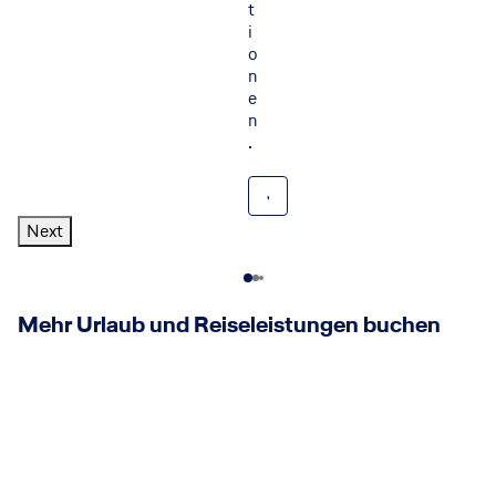
t
i
o
n
e
n
.
Jetzt informieren
Next
Mehr Urlaub und Reiseleistungen buchen