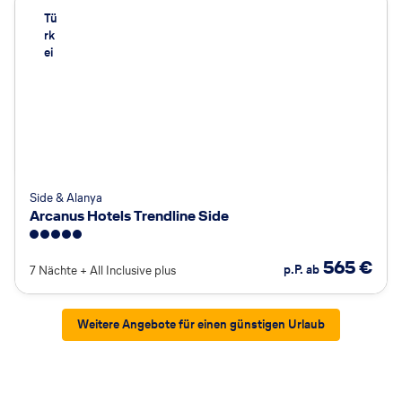
Tü
rk
ei
Side & Alanya
Arcanus Hotels Trendline Side
5
565
€
p.P. ab
7 Nächte
+
All Inclusive plus
Weitere Angebote für einen günstigen Urlaub