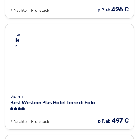
4
426
€
p.P. ab
7 Nächte
+
Frühstück
Ita
lie
n
Sizilien
Best Western Plus Hotel Terre di Eolo
4
497
€
p.P. ab
7 Nächte
+
Frühstück