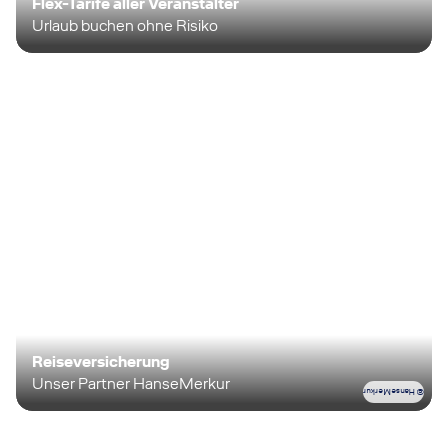
Flex-Tarife aller Veranstalter
Urlaub buchen ohne Risiko
Reiseversicherung
Unser Partner HanseMerkur
© HanseMerkur