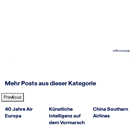
GettyImages
©
Mehr Posts aus dieser Kategorie
Previous
Air Europa
©
© GettyImages
China Southern Airlines
©
40 Jahre Air
Künstliche
China Southern
Europa
Intelligenz auf
Airlines
dem Vormarsch