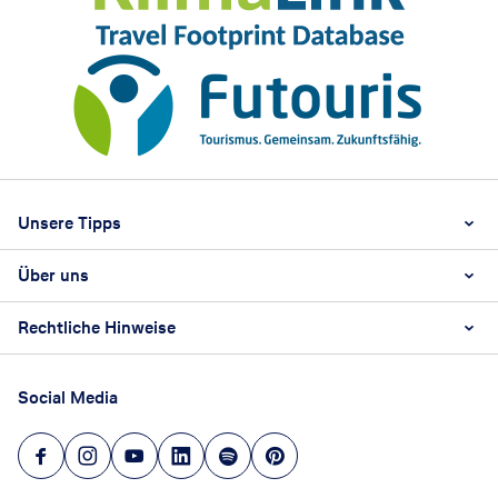
Footer
Footer navigation
Unsere Tipps
Über uns
Beste Reisezeit
Reiselexikon
Rechtliche Hinweise
Karriere
Nachhaltigkeit
AGB
Reisebüro Franchise-Partner werden
Social Media
Barrierefreiheitsstärkungsgesetz
Unsere Unternehmenswerte
Datenschutz
Hinweisgeberschutz