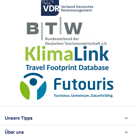
Footer
Footer navigation
Unsere Tipps
Über uns
Beste Reisezeit