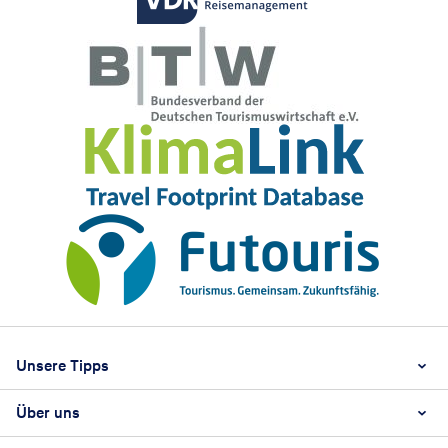
Footer
Footer navigation
Unsere Tipps
Über uns
Beste Reisezeit
Reiselexikon