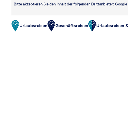
ei
Bitte akzeptieren Sie den Inhalt der folgenden Drittanbieter: Googl
se
Urlaubsreisen
Geschäftsreisen
Urlaubsreisen 
b
ü
ro
s