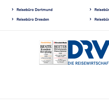
Reisebüro Dortmund
Reisebü
Reisebüro Dresden
Reisebü
Footer