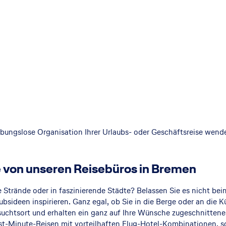
reibungslose Organisation Ihrer Urlaubs- oder Geschäftsreise wend
.
von unseren Reisebüros in Bremen
 Strände oder in faszinierende Städte? Belassen Sie es nicht be
ubsideen inspirieren. Ganz egal, ob Sie in die Berge oder an die K
hnsuchtsort und erhalten ein ganz auf Ihre Wünsche zugeschnitte
st-Minute-Reisen
mit vorteilhaften Flug-Hotel-Kombinationen, s