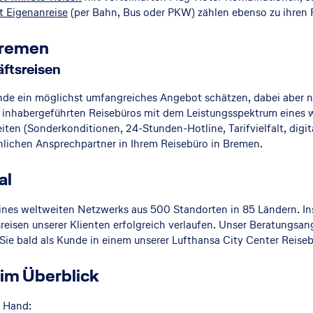
t Eigenanreise
(per Bahn, Bus oder PKW) zählen ebenso zu ihren
 Bremen
ftsreisen
ende ein möglichst umfangreiches Angebot schätzen, dabei aber ni
es inhabergeführten Reisebüros mit dem Leistungsspektrum eines
ten (Sonderkonditionen, 24-Stunden-Hotline, Tarifvielfalt, digi
önlichen Ansprechpartner in Ihrem Reisebüro in Bremen.
al
eines weltweiten Netzwerks aus 500 Standorten in 85 Ländern. Ins
sreisen unserer Klienten erfolgreich verlaufen. Unser Beratungs
Sie bald als Kunde in einem unserer Lufthansa City Center Reis
 im Überblick
r Hand: