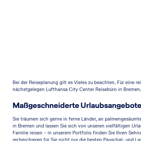
in
B
re
Bei der Reiseplanung gilt es Vieles zu beachten. Für eine 
nächstgelegen Lufthansa City Center Reisebüro in Bremen
m
Maßgeschneiderte Urlaubsangebote 
Sie träumen sich gerne in ferne Länder, an palmengesäumte
e
in Bremen und lassen Sie sich von unseren vielfältigen Urla
Familie reisen – in unserem Portfolio finden Sie Ihren Se
recherchieren für Sie nicht nur die besten
Pauschal- und La