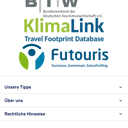
Footer
Footer navigation
Unsere Tipps
Über uns
Beste Reisezeit
Reiselexikon
Rechtliche Hinweise
Karriere
Nachhaltigkeit