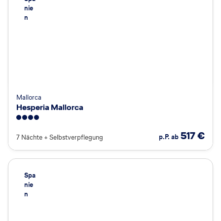
nie
n
Mallorca
Hesperia Mallorca
4
517
€
p.P. ab
7 Nächte
+
Selbstverpflegung
Spa
nie
n