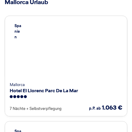
Mallorca Urlaub
Spa
nie
n
Mallorca
Hotel El Llorenc Parc De La Mar
5
1.063
€
p.P. ab
7 Nächte
+
Selbstverpflegung
Spa