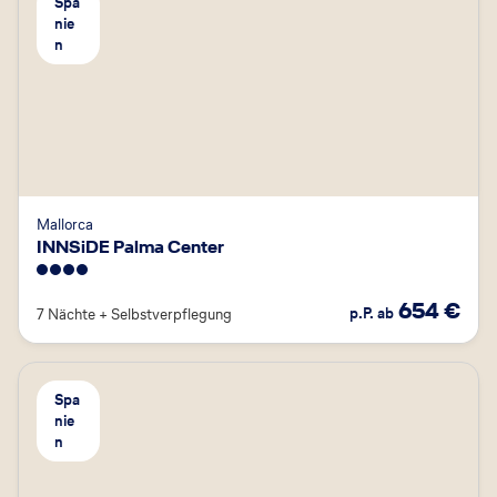
Spa
nie
n
Mallorca
INNSiDE Palma Center
4
654
€
p.P. ab
7 Nächte
+
Selbstverpflegung
Spa
nie
n