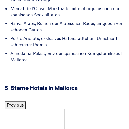
Mercat de l’Olivar, Markthalle mit mallorquinischen und
spanischen Spezialitäten
Banys Arabs, Ruinen der Arabischen Bäder, umgeben von
schönen Gärten
Port d’Andratx, exklusives Hafenstädtchen, Urlaubsort
zahlreicher Promis
Almudaina-Palast, Sitz der spanischen Königsfamilie auf
Mallorca
5-Sterne Hotels in Mallorca
Previous
Mallorca
Mallorca
Mallorca
Mallorca
Mallorca
Mallorca
S
S
S
S
S
S
S
S
H
H
H
H
p
p
p
p
p
p
e
h
o
o
o
M