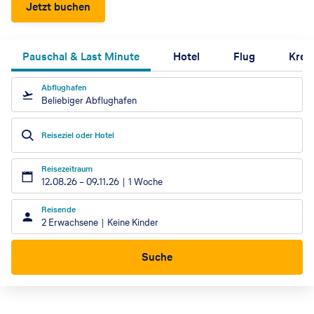
Jetzt buchen
Pauschal & Last Minute
Hotel
Flug
Kreu
Abflughafen
Beliebiger Abflughafen
Reiseziel oder Hotel
Reisezeitraum
12.08.26
–
09.11.26
1 Woche
Reisende
2 Erwachsene
Keine Kinder
Suche