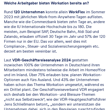
Welche Arbeitgeber bieten Workation bereits an?
Rund
120 Unternehmen
konnte allein
WorkFlex
im Sommer
2023 mit jährlichen Work-from-Anywhere-Tagen auflisten.
Manche wie die Commerzbank bieten zehn Tage an, andere
wie die IU Internationale Hochschule bis zu 180. Die
meisten, zum Beispiel SAP, Deutsche Bahn, Aldi Süd und
Zalando, erlauben offiziell 30 Tage im Jahr und 57% der 120
Firmen nur in der EU. Das vor allem, weil dies mit
Compliance-, Steuer- und Sozialversicherungsregeln etc.
derzeit am besten vereinbar ist.
Laut
VDR-Geschäftsreiseanalyse 2024
gestatten
inzwischen 100% der Unternehmen in Deutschland ihren
Mitarbeitern mindestens teilweise die Arbeit im Homeoffice
und im Inland. Über 75% erlauben bzw. planen Workation-
Optionen auch fürs Ausland. Und 43% der Unternehmen
haben schon das Thema Workation umgesetzt, während es
ein Drittel plant. Der Geschäftsreiseverband VDR engagiert
sich deshalb bei den Workation- und Bleisure-Themen
„nicht aus Selbstzweck“, wie der VDR-Hauptgeschäftsführer
Jens Schließmann betont„ „sondern wir unterstützen die
Unternehmen dabei, sich in den Regularien zurechtzufinden