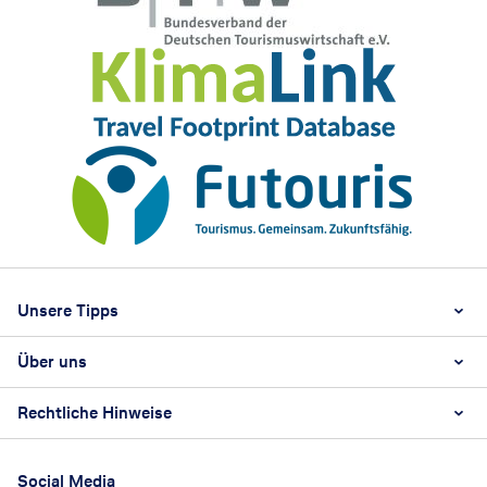
Footer
Footer navigation
Unsere Tipps
Über uns
Beste Reisezeit
Reiselexikon
Rechtliche Hinweise
Karriere
Nachhaltigkeit
AGB
Reisebüro Franchise-Partner werden
Social Media