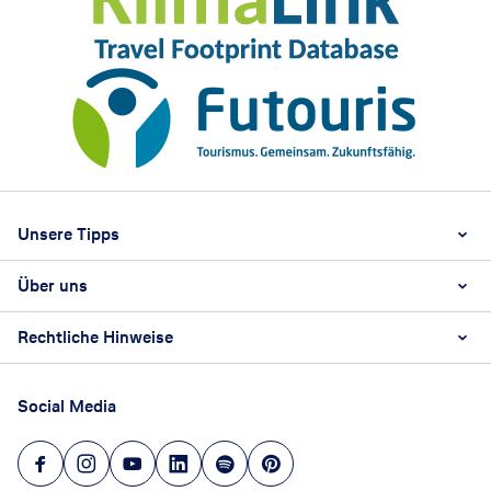
Footer
Footer navigation
Unsere Tipps
Über uns
Beste Reisezeit
Reiselexikon
Rechtliche Hinweise
Karriere
Nachhaltigkeit
AGB
Reisebüro Franchise-Partner werden
Social Media
Barrierefreiheitsstärkungsgesetz
Unsere Unternehmenswerte
Datenschutz
Hinweisgeberschutz