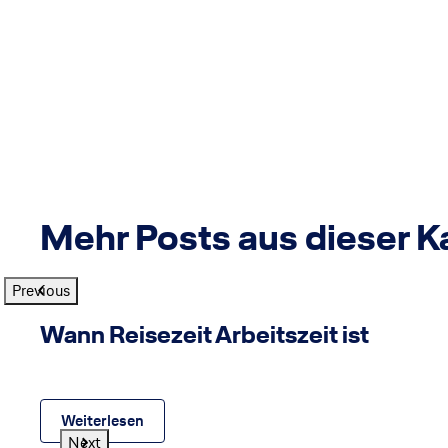
Mehr Posts aus dieser K
Previous
ines
GettyImages
©
Wann Reisezeit Arbeitszeit ist
Weiterlesen
Next