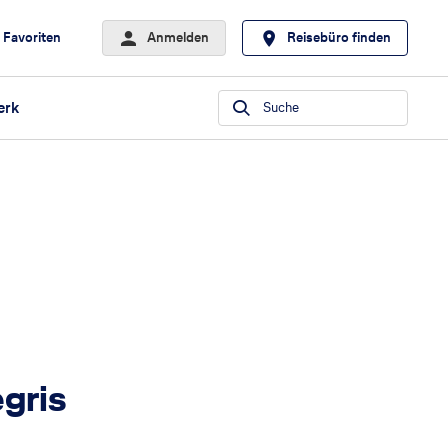
Favoriten
Anmelden
Reisebüro finden
erk
Suche
gris