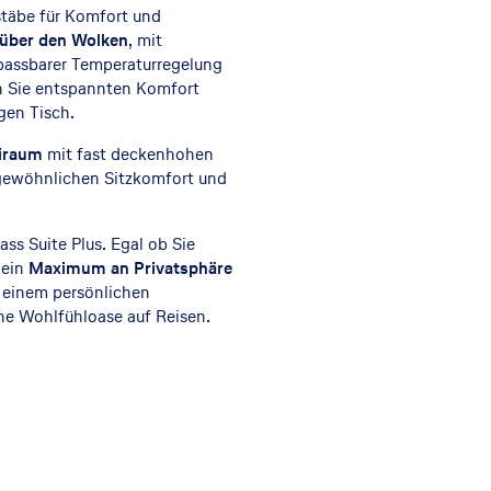
täbe für Komfort und
über den Wolken
, mit
npassbarer Temperaturregelung
 Sie entspannten Komfort
gen Tisch.
eiraum
mit fast deckenhohen
rgewöhnlichen Sitzkomfort und
lass Suite Plus. Egal ob Sie
t ein
Maximum an Privatsphäre
d einem persönlichen
he Wohlfühloase auf Reisen.