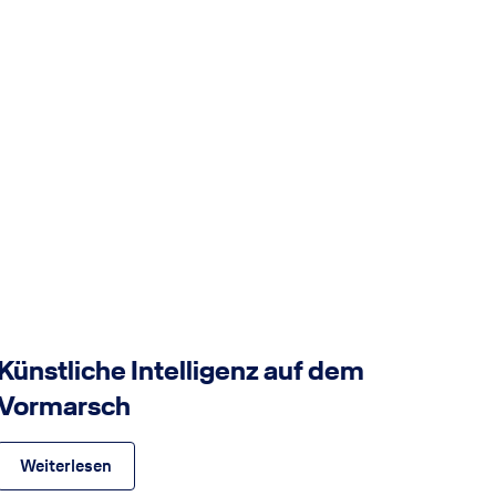
© GettyImages
Künstliche Intelligenz auf dem
Bl
Vormarsch
B
Weiterlesen