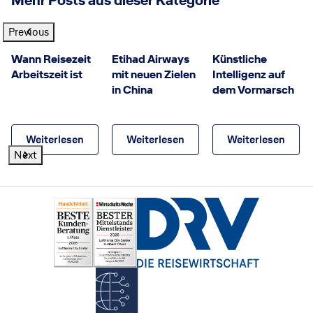
Mehr Posts aus dieser Kategorie
Previous
GettyImages
©
Etihad Airways
©
© GettyImages
Wann Reisezeit
Etihad Airways
Künstliche
Arbeitszeit ist
mit neuen Zielen
Intelligenz auf
in China
dem Vormarsch
Weiterlesen
Weiterlesen
Weiterlesen
Next