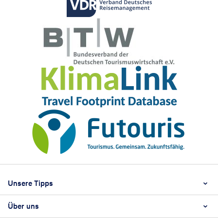
Footer
Footer navigation
Unsere Tipps
Über uns
Beste Reisezeit