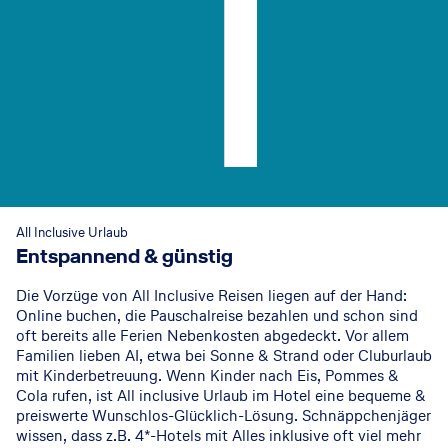
S
V
r
t
a
e
a
a
r
r
B
r
a
d
e
W
y
e
a
a
a
R
c
v
P
e
h
e
a
s
H
s
l
o
o
R
m
r
t
o
s
t
e
y
All Inclusive Urlaub
l
a
Entspannend & günstig
4
5
678
1.067
€
€
p.P. ab
p.P. ab
7 Nächte
7 Nächte
&
l
+
+
Alles Inklusive
Alles Inklusive
S
A
Die Vorzüge von All Inclusive Reisen liegen auf der Hand:
p
n
Online buchen, die Pauschalreise bezahlen und schon sind
a
d
oft bereits alle Ferien Nebenkosten abgedeckt. Vor allem
Familien lieben AI, etwa bei Sonne & Strand oder Cluburlaub
a
4.5
915
€
mit Kinderbetreuung. Wenn Kinder nach Eis, Pommes &
p.P. ab
7 Nächte
l
+
Alles Inklusive
Cola rufen, ist All inclusive Urlaub im Hotel eine bequeme &
u
preiswerte Wunschlos-Glücklich-Lösung. Schnäppchenjäger
s
wissen, dass z.B. 4*-Hotels mit Alles inklusive oft viel mehr