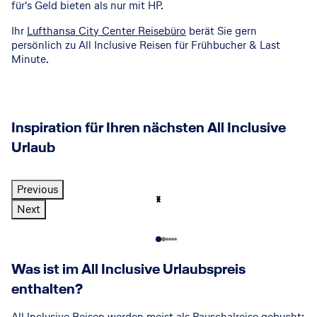
für's Geld bieten als nur mit HP.
4
673
€
p.P. ab
7 Nächte
+
Alles Inklusive
Ihr
Lufthansa City Center Reisebüro
berät Sie gern
persönlich zu All Inclusive Reisen für Frühbucher & Last
Minute.
Inspiration für Ihren nächsten All Inclusive
Urlaub
Previous
© NCL
Ti
Li
T
U
S
T
G
C
Next
pp
ebl
ür
rla
in
un
rie
lu
s
ing
ke
ub
gl
es
chi
bu
Was ist im All Inclusive Urlaubspreis
enthalten?
für
spl
i
in
er
ie
sc
rla
de
ätz
Er
eis
n
he
u
All Inclusive Reisen werden meist als Pauschalreise gebucht: