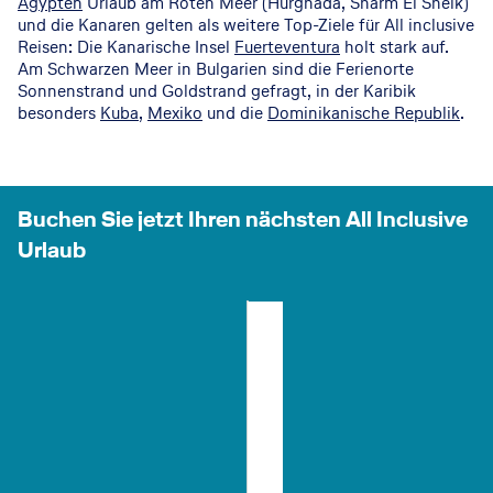
Ägypten
Urlaub am Roten Meer (Hurghada, Sharm El Sheik)
und die Kanaren gelten als weitere Top-Ziele für All inclusive
Reisen: Die Kanarische Insel
Fuerteventura
holt stark auf.
Am Schwarzen Meer in Bulgarien sind die Ferienorte
Sonnenstrand und Goldstrand gefragt, in der Karibik
besonders
Kuba
,
Mexiko
und die
Dominikanische Republik
.
Buchen Sie jetzt Ihren nächsten All Inclusive
Urlaub
Hurghada & Safaga
Antalya & Belek
Fuerteventura
Costa de la Luz
Ä
T
S
S
J
G
R
I
g
ü
p
p
A
l
2
b
y
r
a
a
Z
o
P
e
p
k
n
n
t
e
i
i
N
r
á
r
e
i
e
e
e
i
j
o
n
n
n
o
a
a
s