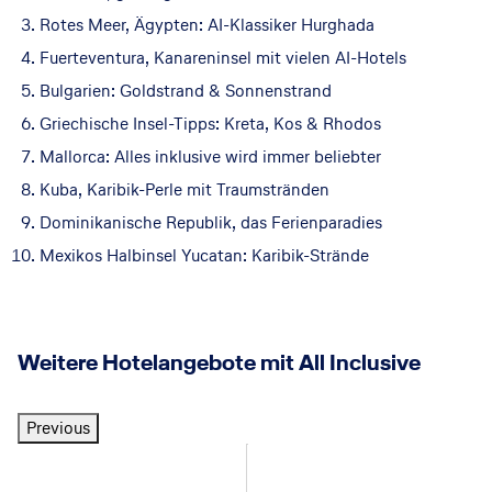
r
u
Rotes Meer, Ägypten: AI-Klassiker Hurghada
o
r
S
o
Fuerteventura, Kanareninsel mit vielen AI-Hotels
u
Bulgarien: Goldstrand & Sonnenstrand
4
1.124
€
p.P. ab
i
7 Nächte
+
Alles Inklusive
Griechische Insel-Tipps: Kreta, Kos & Rhodos
t
e
Mallorca: Alles inklusive wird immer beliebter
s
Kuba, Karibik-Perle mit Traumstränden
5
1.468
€
p.P. ab
Dominikanische Republik, das Ferienparadies
7 Nächte
+
Alles Inklusive
Mexikos Halbinsel Yucatan: Karibik-Strände
Weitere Hotelangebote mit All Inclusive
Previous
Hurghada & Safaga
Side & Alanya
Side & Alanya
Side & Alanya
Side & Alanya
Ä
Ä
T
T
T
T