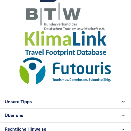
Footer
Footer navigation
Unsere Tipps
Über uns
Beste Reisezeit
Reiselexikon
Rechtliche Hinweise
Karriere