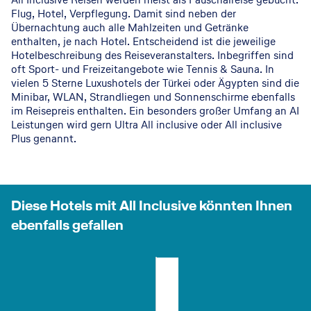
Flug, Hotel, Verpflegung. Damit sind neben der
n
e
wa
e
Ins
b
Übernachtung auch alle Mahlzeiten und Getränke
enthalten, je nach Hotel. Entscheidend ist die jeweilige
So
am
ch
n
el
Hotelbeschreibung des Reiseveranstalters. Inbegriffen sind
oft Sport- und Freizeitangebote wie Tennis & Sauna. In
m
Mit
se
n
vielen 5 Sterne Luxushotels der Türkei oder Ägypten sind die
Minibar, WLAN, Strandliegen und Sonnenschirme ebenfalls
me
tel
ne
im Reisepreis enthalten. Ein besonders großer Umfang an AI
Leistungen wird gern Ultra All inclusive oder All inclusive
rur
me
nh
Plus genannt.
lau
er
ot
b
el
Diese Hotels mit All Inclusive könnten Ihnen
s
ebenfalls gefallen
Kos
Dom. Republik - Osten (Punta Cana
Mallorca
G
D
S
M
I
I
ri
o
p
i
b
b
e
m
a