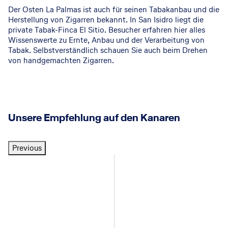
Der Osten La Palmas ist auch für seinen Tabakanbau und die
Herstellung von Zigarren bekannt. In San Isidro liegt die
private Tabak-Finca El Sitio. Besucher erfahren hier alles
Wissenswerte zu Ernte, Anbau und der Verarbeitung von
Tabak. Selbstverständlich schauen Sie auch beim Drehen
von handgemachten Zigarren.
Unsere Empfehlung auf den Kanaren
Previous
Teneriffa
Teneriffa
Teneriffa
Teneriffa
Teneriffa
Teneriffa
Teneriffa
Teneriffa
S
S
S
S
S
S
S
S
S
H
H
T
H
H
S
A
H
p
p
p
p
p
p
p
p
p
o
o
U
o
o
p
D
1
a
a
a
a
a
a
a
a
a
t
t
I
t
t
r
R
0
n
n
n
n
n
n
n
n
n
Teneriffa
i
i
i
i
i
i
i
i
i
e
e
B
e
e
i
I
C
V
e
e
e
e
e
e
e
e
e
l
l
L
l
l
n
A
o
a