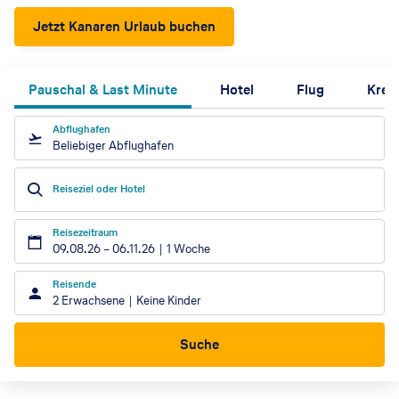
Jetzt Kanaren Urlaub buchen
Pauschal & Last Minute
Hotel
Flug
Kreu
Abflughafen
Beliebiger Abflughafen
Reiseziel oder Hotel
Reisezeitraum
09.08.26
–
06.11.26
1 Woche
Reisende
2 Erwachsene
Keine Kinder
Suche