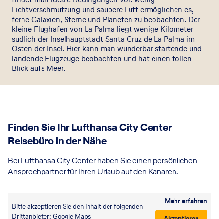
S
n
Lichtverschmutzung und saubere Luft ermöglichen es,
p
í
ferne Galaxien, Sterne und Planeten zu beobachten. Der
a
kleine Flughafen von La Palma liegt wenige Kilometer
4
829
€
p.P. ab
G
7 Nächte
+
Frühstück
südlich der Inselhauptstadt Santa Cruz de La Palma im
a
Osten der Insel. Hier kann man wunderbar startende und
r
landende Flugzeuge beobachten und hat einen tollen
d
Blick aufs Meer.
e
n
5
*
G
Finden Sie Ihr Lufthansa City Center
L
Reisebüro in der Nähe
5
988
€
p.P. ab
7 Nächte
+
Frühstück
Bei Lufthansa City Center haben Sie einen persönlichen
Ansprechpartner für Ihren Urlaub auf den Kanaren.
Mehr erfahren
Bitte akzeptieren Sie den Inhalt der folgenden
Drittanbieter: Google Maps
Akzeptieren