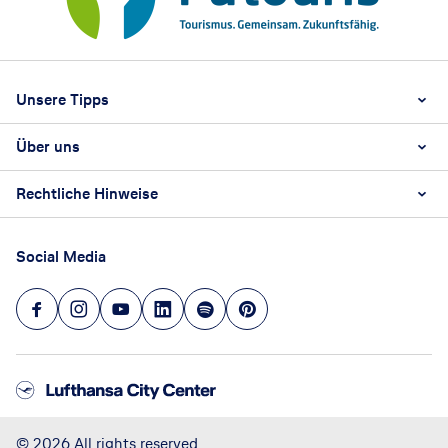
Footer
Footer navigation
Unsere Tipps
Über uns
Beste Reisezeit
Reiselexikon
Rechtliche Hinweise
Karriere
Nachhaltigkeit
AGB
Reisebüro Franchise-Partner werden
Social Media
Barrierefreiheitsstärkungsgesetz
Unsere Unternehmenswerte
Datenschutz
Hinweisgeberschutz
Impressum
Versicherung widerrufen
©
2026
All rights reserved