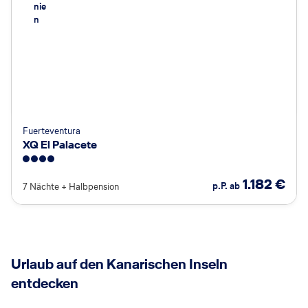
nie
n
Fuerteventura
XQ El Palacete
4
1.182
€
p.P. ab
7 Nächte
+
Halbpension
Urlaub auf den Kanarischen Inseln
entdecken