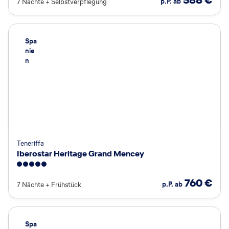
p.P. ab
7 Nächte
+
Selbstverpflegung
Spa
nie
n
Teneriffa
Iberostar Heritage Grand Mencey
5
760
€
p.P. ab
7 Nächte
+
Frühstück
Spa