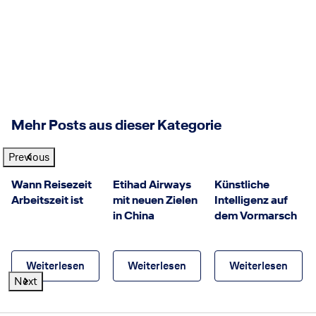
Mehr Posts aus dieser Kategorie
Previous
GettyImages
©
Etihad Airways
©
© GettyImages
Wann Reisezeit
Etihad Airways
Künstliche
Arbeitszeit ist
mit neuen Zielen
Intelligenz auf
in China
dem Vormarsch
Weiterlesen
Weiterlesen
Weiterlesen
Next