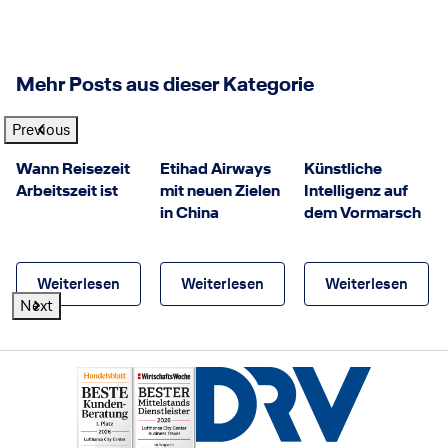
Mehr Posts aus dieser Kategorie
Previous
GettyImages
©
Etihad Airways
©
© GettyImages
Wann Reisezeit
Etihad Airways
Künstliche
Arbeitszeit ist
mit neuen Zielen
Intelligenz auf
in China
dem Vormarsch
Weiterlesen
Weiterlesen
Weiterlesen
Next