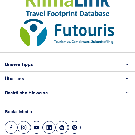
Footer
Footer navigation
Unsere Tipps
Über uns
Beste Reisezeit
Reiselexikon
Rechtliche Hinweise
Karriere
Nachhaltigkeit
AGB
Reisebüro Franchise-Partner werden
Social Media
Barrierefreiheitsstärkungsgesetz
Unsere Unternehmenswerte
Datenschutz
Hinweisgeberschutz