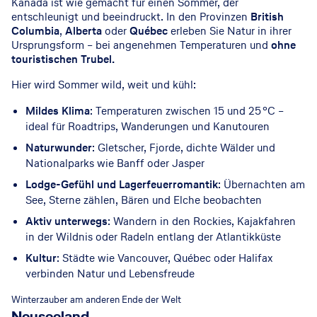
Kanada ist wie gemacht für einen Sommer, der
entschleunigt und beeindruckt. In den Provinzen
British
Columbia
,
Alberta
oder
Québec
erleben Sie Natur in ihrer
Ursprungsform – bei angenehmen Temperaturen und
ohne
touristischen Trubel.
Hier wird Sommer wild, weit und kühl:
Mildes Klima
: Temperaturen zwischen 15 und 25 °C –
ideal für Roadtrips, Wanderungen und Kanutouren
Naturwunder
: Gletscher, Fjorde, dichte Wälder und
Nationalparks wie Banff oder Jasper
Lodge-Gefühl und Lagerfeuerromantik
: Übernachten am
See, Sterne zählen, Bären und Elche beobachten
Aktiv unterwegs
: Wandern in den Rockies, Kajakfahren
in der Wildnis oder Radeln entlang der Atlantikküste
Kultur
: Städte wie Vancouver, Québec oder Halifax
verbinden Natur und Lebensfreude
© GettyImages
Winterzauber am anderen Ende der Welt
Neuseeland