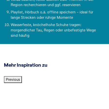
4
761
€
p.P. ab
7 Nächte
+
Frühstück
Region recherchieren und ggf. reservieren
Playlist, Hörbuch o.ä. offline speichern – ideal für
lange Strecken oder ruhige Momente
Wasserfeste, knöchelhohe Schuhe tragen:
morgendlicher Tau, Regen oder unbefestigte Wege
sind häufig
Mehr Inspiration zu
Previous
S
U
S
U
ch
rla
ka
rla
I
Ir