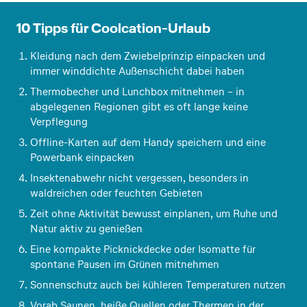
s
í
3.5
716
€
p.P. ab
t
7 Nächte
k
+
Frühstück
10 Tipps für Coolcation-Urlaub
a
4
752
€
p.P. ab
u
7 Nächte
+
Selbstverpflegung
Kleidung nach dem Zwiebelprinzip einpacken und
r
immer winddichte Außenschicht dabei haben
a
Thermobecher und Lunchbox mitnehmen – in
n
abgelegenen Regionen gibt es oft lange keine
t
Verpflegung
S
c
Offline-Karten auf dem Handy speichern und eine
h
Powerbank einpacken
e
Insektenabwehr nicht vergessen, besonders in
v
waldreichen oder feuchten Gebieten
e
Zeit ohne Aktivität bewusst einplanen, um Ruhe und
n
Natur aktiv zu genießen
i
n
Eine kompakte Picknickdecke oder Isomatte für
g
spontane Pausen im Grünen mitnehmen
e
Sonnenschutz auch bei kühleren Temperaturen nutzen
n
Vorab Saunen, heiße Quellen oder Thermen in der