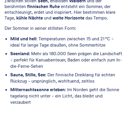
Zwischen stillen
Seen,
endlosen
Wäldern
und der
berühmten
finnischen Ruhe
entsteht ein Sommer, der
entschleunigt, erdet und inspiriert. Hier bestimmen klare
Tage,
kühle Nächte
und
weite Horizonte
das Tempo.
Der Sommer in seiner stillsten Form:
Mild und hell
: Temperaturen zwischen 15 und 21 °C –
ideal für lange Tage draußen, ohne Sommerhitze
Seenland:
Mehr als 180.000 Seen prägen die Landschaft
– perfekt für Kanuabenteuer, Baden oder einfach zum In-
die-Ferne-Sehen
Sauna, Stille, See
: Der finnische Dreiklang für echten
Rückzug – ursprünglich, wohltuend, zeitlos
Mitternachtssonne erleben
: Im Norden geht die Sonne
tagelang nicht unter – ein Licht, das bleibt und
verzaubert