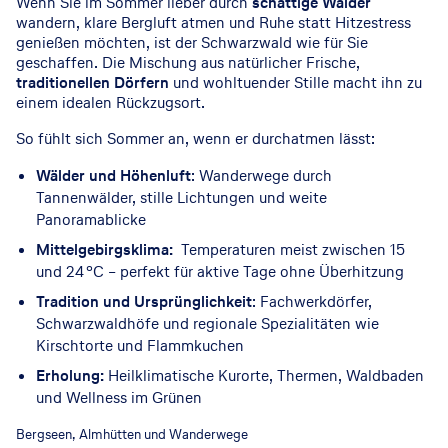
Wenn Sie im Sommer lieber durch
schattige Wälder
wandern, klare Bergluft atmen und Ruhe statt Hitzestress
genießen möchten, ist der Schwarzwald wie für Sie
geschaffen. Die Mischung aus natürlicher Frische,
traditionellen Dörfern
und wohltuender Stille macht ihn zu
einem idealen Rückzugsort.
So fühlt sich Sommer an, wenn er durchatmen lässt:
Wälder und Höhenluft
: Wanderwege durch
Tannenwälder, stille Lichtungen und weite
Panoramablicke
Mittelgebirgsklima:
Temperaturen meist zwischen 15
und 24 °C – perfekt für aktive Tage ohne Überhitzung
Tradition und Ursprünglichkeit
: Fachwerkdörfer,
Schwarzwaldhöfe und regionale Spezialitäten wie
Kirschtorte und Flammkuchen
Erholung:
Heilklimatische Kurorte, Thermen, Waldbaden
und Wellness im Grünen
© GettyImages
Bergseen, Almhütten und Wanderwege