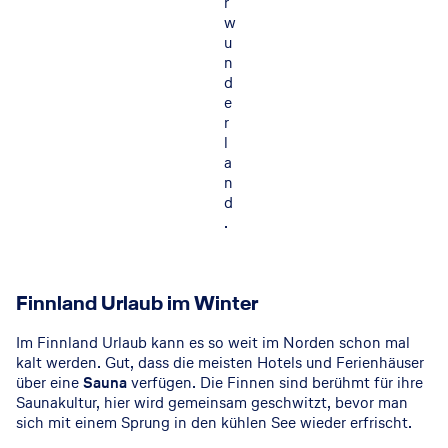
r
w
u
n
d
e
r
l
a
n
d
.
Finnland Urlaub im Winter
Im Finnland Urlaub kann es so weit im Norden schon mal
kalt werden. Gut, dass die meisten Hotels und Ferienhäuser
über eine
Sauna
verfügen. Die Finnen sind berühmt für ihre
Saunakultur, hier wird gemeinsam geschwitzt, bevor man
sich mit einem Sprung in den kühlen See wieder erfrischt.