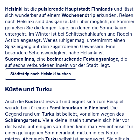
Helsinki
ist die
pulsierende Hauptstadt Finnlands
und lässt
sich wunderbar auf einem
Wochenendtrip
erkunden. Reisen
nach Helsinki sind das ganze Jahr über möglich; im Sommer
genießen Sie die langen Tage, an denen die Sonne kaum
untergeht. Im Winter ist bei Schlittschuhlaufen und Rodeln
Action angesagt. Wer es ruhiger mag, unternimmt einen
Spaziergang auf den zugefrorenen Gewässern. Eine
besondere Sehenswürdigkeit nahe Helsinki ist
Suomenlinna
, eine
beeindruckende Festungsanlage
, die
auf sechs verbundenen Inseln vor der Stadt liegt.
Städtetrip nach Helsinki buchen
Küste und Turku
Auch die
Küste
ist reizvoll und eignet sich zum Beispiel
wunderbar für einen
Familienurlaub in Finnland
. Die
Gegend rund um
Turku
ist beliebt, vor allem wegen des
Schärengartens
. Viele kleine Inseln tummeln sich hier vor
der Küste, auf einigen von ihnen kann man Ferienhäuser für
einen gelungenen Sommerurlaub mitten in der Natur
mieten. Aber auch
Turku
selbst ist sehenswert. Sie gilt als