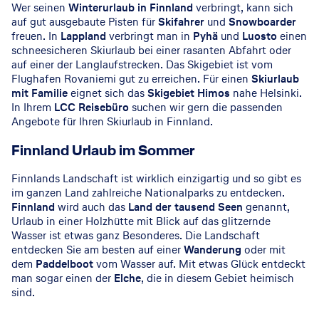
Wer seinen
Winterurlaub in Finnland
verbringt, kann sich
auf gut ausgebaute Pisten für
Skifahrer
und
Snowboarder
freuen. In
Lappland
verbringt man in
Pyhä
und
Luosto
einen
schneesicheren Skiurlaub bei einer rasanten Abfahrt oder
auf einer der Langlaufstrecken. Das Skigebiet ist vom
Flughafen Rovaniemi gut zu erreichen. Für einen
Skiurlaub
mit Familie
eignet sich das
Skigebiet Himos
nahe Helsinki.
In Ihrem
LCC Reisebüro
suchen wir gern die passenden
Angebote für Ihren Skiurlaub in Finnland.
Finnland Urlaub im Sommer
Finnlands Landschaft ist wirklich einzigartig und so gibt es
im ganzen Land zahlreiche Nationalparks zu entdecken.
Finnland
wird auch das
Land der tausend Seen
genannt,
Urlaub in einer Holzhütte mit Blick auf das glitzernde
Wasser ist etwas ganz Besonderes. Die Landschaft
entdecken Sie am besten auf einer
Wanderung
oder mit
dem
Paddelboot
vom Wasser auf. Mit etwas Glück entdeckt
man sogar einen der
Elche
, die in diesem Gebiet heimisch
sind.