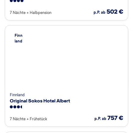
4
502
€
p.P. ab
7 Nächte
+
Halbpension
Finn
land
Finnland
Original Sokos Hotel Albert
3.5
757
€
p.P. ab
7 Nächte
+
Frühstück