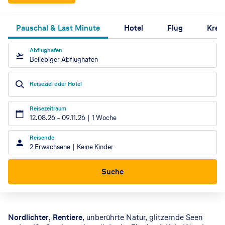
Pauschal & Last Minute
Hotel
Flug
Kreu
Abflughafen
Beliebiger Abflughafen
Reiseziel oder Hotel
Reisezeitraum
12.08.26
–
09.11.26
1 Woche
Reisende
2 Erwachsene
Keine Kinder
Suche
Nordlichter
,
Rentiere
, unberührte Natur, glitzernde Seen