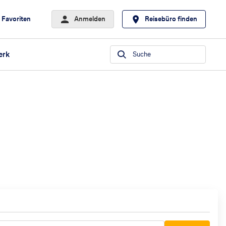
Favoriten
Anmelden
Reisebüro finden
erk
Suche