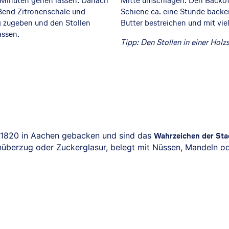
5 Minuten gehen lassen. Danach
Mitte umschlagen. Den Backofe
eßend Zitronenschale und
Schiene ca. eine Stunde backe
g zugeben und den Stollen
Butter bestreichen und mit vie
assen.
Tipp: Den Stollen in einer Hol
t 1820 in Aachen gebacken und sind das
Wahrzeichen der Sta
nüberzug oder Zuckerglasur, belegt mit Nüssen, Mandeln o