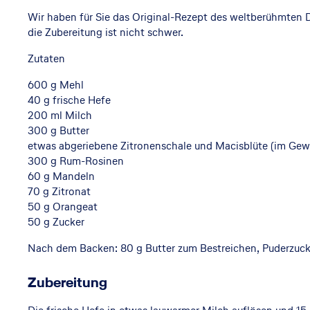
Wir haben für Sie das Original-Rezept des weltberühmten D
h
die Zubereitung ist nicht schwer.
Zutaten
600 g Mehl
n
40 g frische Hefe
200 ml Milch
300 g Butter
etwas abgeriebene Zitronenschale und Macisblüte (im Gewü
a
300 g Rum-Rosinen
60 g Mandeln
70 g Zitronat
50 g Orangeat
c
50 g Zucker
Nach dem Backen: 80 g Butter zum Bestreichen, Puderzuck
h
Zubereitung