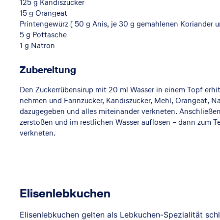
125 g Kandiszucker
e
15 g Orangeat
Printengewürz ( 50 g Anis, je 30 g gemahlenen Koriander 
5 g Pottasche
1 g Natron
r
Zubereitung
ei
Den Zuckerrübensirup mit 20 ml Wasser in einem Topf erh
nehmen und Farinzucker, Kandiszucker, Mehl, Orangeat, Na
dazugegeben und alles miteinander verkneten. Anschließen
zerstoßen und im restlichen Wasser auflösen – dann zum T
verkneten.
Elisenlebkuchen
Elisenlebkuchen gelten als Lebkuchen-Spezialität sch