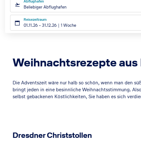
n
Abflughafen
Beliebiger Abflughafen
d
Reisezeitraum
01.11.26
–
31.12.26
1 Woche
e
Weihnachtsrezepte aus
r
Die Adventszeit wäre nur halb so schön, wenn man den süß
bringt jeden in eine besinnliche Weihnachtsstimmung. Also
selbst gebackenen Köstlichkeiten, Sie haben es sich verdie
W
ei
Dresdner Christstollen