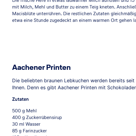
Die frische Hefe in etwas lauwarmer Milch auflösen und 1
mit Milch, Mehl und Butter zu einem Teig kneten. Anschli
ts
Macisblüte unterrühren. Die restlichen Zutaten gleichmäßi
etwa eine Stunde zugedeckt an einem warmen Ort gehen l
b
ä
Aachener Printen
Die beliebten braunen Lebkuchen werden bereits sei
c
Ihnen. Denn es gibt Aachener Printen mit Schokolade
Zutaten
500 g Mehl
k
400 g Zuckerrübensirup
30 ml Wasser
85 g Farinzucker