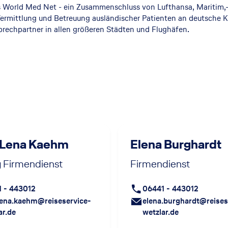
s World Med Net - ein Zusammenschluss von Lufthansa, Maritim,-
ermittlung und Betreuung ausländischer Patienten an deutsche K
rechpartner in allen größeren Städten und Flughäfen.
 Lena Kaehm
Elena Burghardt
g Firmendienst
Firmendienst
 - 443012
06441 - 443012
ena.kaehm@reiseservice-
elena.burghardt@reises
ar.de
wetzlar.de