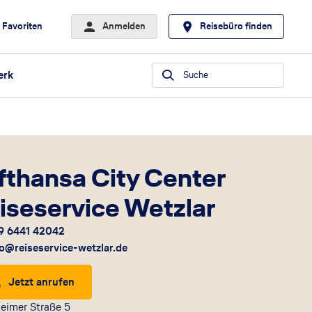
Favoriten
Anmelden
Reisebüro finden
erk
Suche
fthansa City Center
iseservice Wetzlar
9 6441 42042
fo@reiseservice-wetzlar.de
Jetzt anrufen
eimer Straße 5