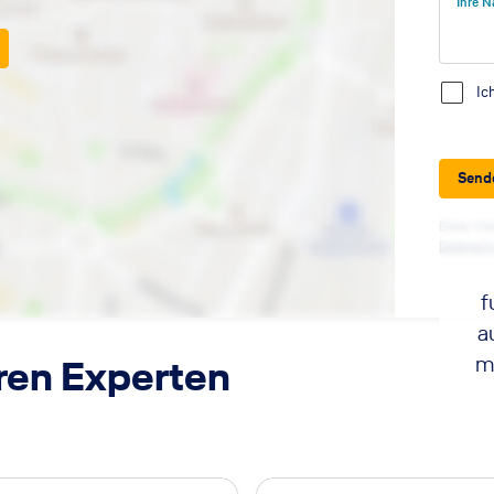
Ihre N
Ic
Send
Diese Web
Datensch
f
a
m
ren Experten