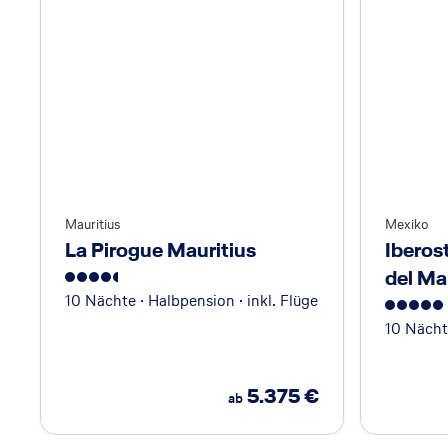
Mauritius
Mexiko
La Pirogue Mauritius
Iberos
del Ma
4.5
10 Nächte · Halbpension · inkl. Flüge
5
10 Nächte
5.375
€
ab