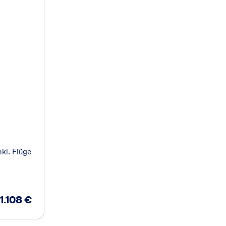
nkl. Flüge
11.108
€