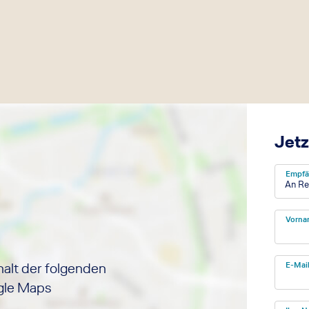
Jetz
Empfä
An Re
Vorna
halt der folgenden
E-Mai
ogle Maps