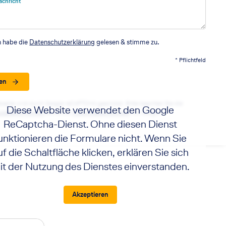
achricht
h habe die
Datenschutzerklärung
gelesen & stimme zu.
* Pflichtfeld
en
seite wird durch Google reCAPTCHA geschützt. Bitte beachten Sie die
Diese Website verwendet den Google
utzbestimmungen
sowie die
Nutzungsbedingungen
von Google.
ReCaptcha-Dienst. Ohne diesen Dienst
unktionieren die Formulare nicht. Wenn Sie
uf die Schaltfläche klicken, erklären Sie sich
it der Nutzung des Dienstes einverstanden.
Akzeptieren