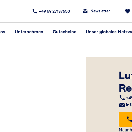
Newsletter
+49 69 27137650
ros
Unternehmen
Gutscheine
Unser globales Netzw
Lu
Re
+4
in
Naunh