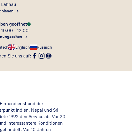
3
Lahnau
t planen
aben geöffnet
 10:00 - 12:00
fnungszeiten
utsch
Englisch
Russisch
en Sie uns auf
:
 Firmendienst und die
rpunkt Indien, Nepal und Sri
ete 1992 den Service ab. Vor 20
und interessantere Konditionen
gehandelt. Vor 10 Jahren