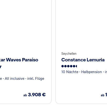
Seychellen
tar Waves Paraíso
Constance Lemuria
r
5.5
10 Nächte · Halbpension · i
 · All inclusive · inkl. Flüge
3.908
€
ab
ab