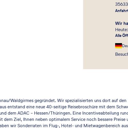
3563
Anfahr
Wir h
Heute:
Alle Öf
De
Besuch
ahnau/Waldgirmes gegründet. Wir spezialisierten uns dort auf den
raus entstand eine neue 40-seitige Reisebroschüre mit dem Schwe
nd dem ADAC – Hessen/Thüringen. Eine Incentiveabteilung rund
it dem Ziel, Ihnen neben optimalem Service noch bessere Preise 
aben wir Sonderraten im Flug-, Hotel- und Mietwagenbereich aus