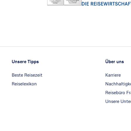
Footer
Footer navigation
Unsere Tipps
Über uns
Beste Reisezeit
Karriere
Reiselexikon
Nachhaltigk
Reisebüro F
Unsere Unt