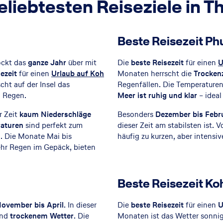
eliebtesten Reiseziele in T
Beste Reisezeit Ph
lockt das
ganze Jahr
über mit
Die
beste Reisezeit
für einen
U
ezeit
für einen
Urlaub auf Koh
Monaten herrscht die
Trockenz
cht auf der Insel das
Regenfällen. Die Temperature
g Regen.
Meer ist ruhig und klar
– idea
r Zeit
kaum Niederschläge
Besonders
Dezember bis Febr
aturen
sind perfekt zum
dieser Zeit am stabilsten ist. 
. Die Monate Mai bis
häufig zu kurzen, aber intens
ehr Regen im Gepäck, bieten
Beste Reisezeit Ko
ovember bis April
. In dieser
Die
beste Reisezeit
für einen
U
nd
trockenem Wetter
. Die
Monaten ist das Wetter sonni