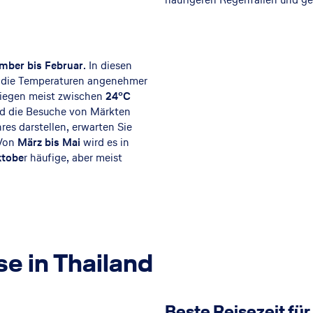
mber bis Februar
. In diesen
s die Temperaturen angenehmer
liegen meist zwischen
24°C
nd die Besuche von Märkten
es darstellen, erwarten Sie
Von
März bis Mai
wird es in
ktobe
r häufige, aber meist
se in Thailand
Beste Reisezeit f