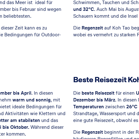
nd das Meer ist ideal für
Schwimmen, Tauchen und Schn
mber bis Februar sind wegen
und 32°C
. Auch Mai bis Augus
 beliebtesten.
Schauern kommt und die Insel 
n dieser Zeit kann es zu
Die
Regenzeit
auf Koh Tao beg
e Bedingungen für Outdoor-
wobei es vermehrt zu starken
Beste Reisezeit K
mber bis April
. In diesen
Die
beste Reisezeit
für einen
U
genehm
warm und sonnig
, mit
Dezember bis März
. In diese
bietet ideale Bedingungen für
Temperaturen
zwischen
26°C
d Aktivitäten wie Klettern und
Strandtage, Wassersport und 
tter am stabilsten
und das
eine gute Reisezeit, obwohl e
i bis Oktober.
Während dieser
Die
Regenzeit
beginnt in der 
tter kommen.
häufigeren Regenfällen und g