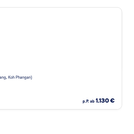
hang, Koh Phangan)
1.130
€
p.P. ab