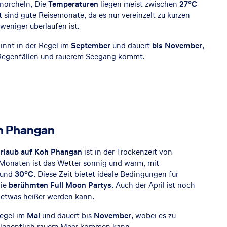
orcheln, Die
Temperaturen
liegen meist zwischen
27°C
t sind gute Reisemonate, da es nur vereinzelt zu kurzen
weniger überlaufen ist.
innt in der Regel im
September
und dauert
bis November
,
 Regenfällen und rauerem Seegang kommt.
oh Phangan
rlaub auf Koh Phangan
ist in der Trockenzeit von
n Monaten ist das Wetter sonnig und warm, mit
und
30°C
. Diese Zeit bietet ideale Bedingungen für
die
berühmten Full Moon Partys
. Auch der April ist noch
s etwas heißer werden kann.
Regel im
Mai
und dauert bis
November
, wobei es zu
elegentlich rauem Meer kommen kann.