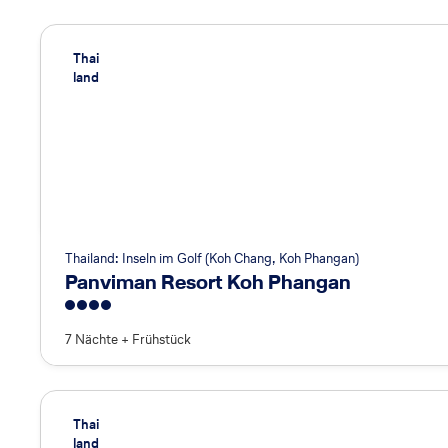
zu
Kl
Thai
land
i
m
a,
W
et
te
Thailand: Inseln im Golf (Koh Chang, Koh Phangan)
r
Panviman Resort Koh Phangan
u
4
n
7 Nächte
+
Frühstück
d
R
Thai
e
land