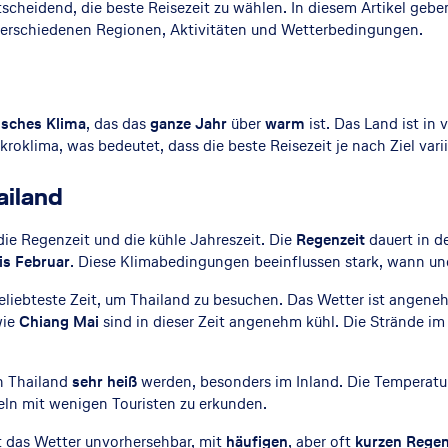
tscheidend, die beste Reisezeit zu wählen. In diesem Artikel ge
 verschiedenen Regionen, Aktivitäten und Wetterbedingungen.
isches Klima
, das das
ganze Jahr
über
warm
ist. Das Land ist in
oklima, was bedeutet, dass die beste Reisezeit je nach Ziel varii
ailand
 die Regenzeit und die kühle Jahreszeit. Die
Regenzeit
dauert in d
s Februar
. Diese Klimabedingungen beeinflussen stark, wann und
beliebteste Zeit, um Thailand zu besuchen. Das Wetter ist ange
wie
Chiang Mai
sind in dieser Zeit angenehm kühl. Die Strände im
in Thailand
sehr heiß
werden, besonders im Inland. Die Temperatu
seln mit wenigen Touristen zu erkunden.
 das Wetter unvorhersehbar, mit
häufigen
, aber oft
kurzen Rege