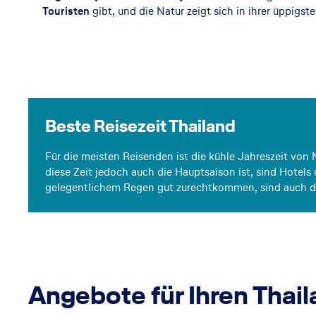
T
Touristen
gibt, und die Natur zeigt sich in ihrer üppigs
h
a
il
Beste Reisezeit Thailand
a
n
Für die meisten Reisenden ist die kühle Jahreszeit von
diese Zeit jedoch auch die Hauptsaison ist, sind Hote
d
gelegentlichem Regen gut zurechtkommen, sind auch di
Al
le
In
fo
Angebote für Ihren Thai
s