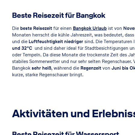
Beste Reisezeit für Bangkok
Die
beste Reisezeit
für einen
Bangkok Urlaub
ist von
Nove
Monaten herrscht die kühle Jahreszeit, was bedeutet, das
und die
Luftfeuchtigkeit niedriger
sind. Die Temperaturen 
und 32°C
und sind daher ideal für Stadtbesichtigungen u
oder Tempeln. Da diese Monate die trockenste Zeit des Jahr
stabiles Sommerwetter und nur sehr selten Regenschauer. 
Bangkok
sehr heiß
, während die
Regenzeit
von
Juni bis O
kurze, starke Regenschauer bringt.
Aktivitäten und Erlebnis
Beste Reisezeit für Wassersport