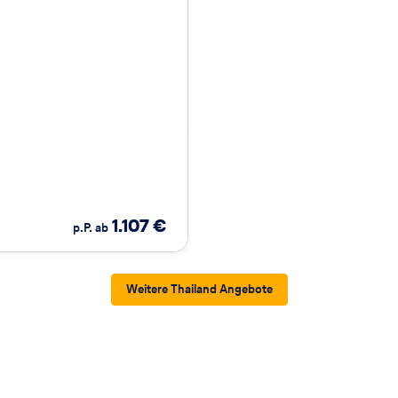
1.107
€
p.P. ab
Weitere Thailand Angebote