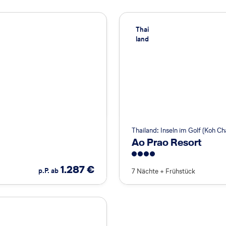
Thai
land
Thailand: Inseln im Golf (Koh C
Ao Prao Resort
4
1.287
€
p.P. ab
7 Nächte
+
Frühstück