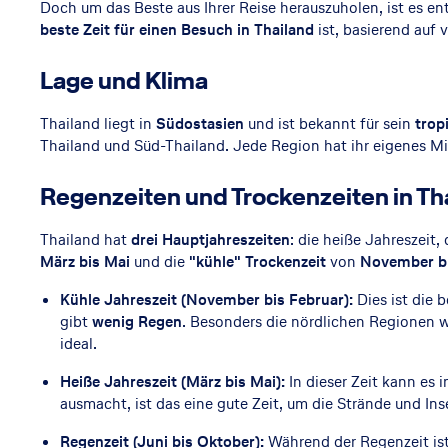
Doch um das Beste aus Ihrer Reise herauszuholen, ist es en
t
beste Zeit für einen Besuch in Thailand
ist, basierend auf
e
Lage und Klima
R
Thailand liegt in
Südostasien
und ist bekannt für sein
trop
Thailand und Süd-Thailand. Jede Region hat ihr eigenes Mikr
e
Regenzeiten und Trockenzeiten in Th
i
s
Thailand hat
drei Hauptjahreszeiten
: die heiße Jahreszeit,
März bis Mai
und die
"kühle" Trockenzeit
von
November bi
e
Kühle Jahreszeit (November bis Februar):
Dies ist die 
z
gibt
wenig Regen
. Besonders die nördlichen Regionen 
ideal.
e
Heiße Jahreszeit (März bis Mai):
In dieser Zeit kann es 
ausmacht, ist das eine gute Zeit, um die Strände und In
it
Regenzeit (Juni bis Oktober):
Während der Regenzeit ist