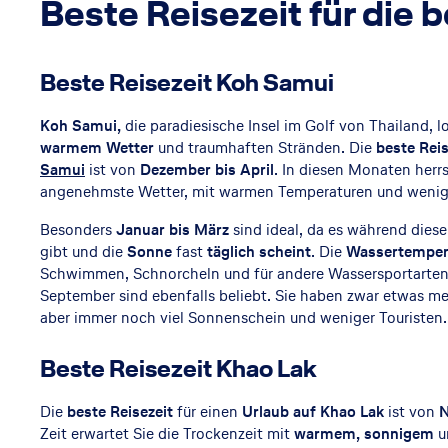
Beste Reisezeit für die b
L
ä
Beste Reisezeit Koh Samui
c
h
Koh Samui,
die paradiesische Insel im Golf von Thailand, 
el
warmem Wetter
und traumhaften Stränden. Die
beste Reis
Samui
ist von
Dezember bis April
. In diesen Monaten herrs
ns
angenehmste Wetter, mit warmen Temperaturen und weni
Besonders
Januar bis März
sind ideal, da es während diese
gibt und die
Sonne
fast
täglich scheint
. Die
Wassertemper
Schwimmen, Schnorcheln und für andere Wassersportarten
September sind ebenfalls beliebt. Sie haben zwar etwas m
aber immer noch viel Sonnenschein und weniger Touristen.
Beste Reisezeit Khao Lak
Die
beste Reisezeit
für einen
Urlaub auf Khao Lak
ist von
N
Zeit erwartet Sie die Trockenzeit mit
warmem, sonnigem
u