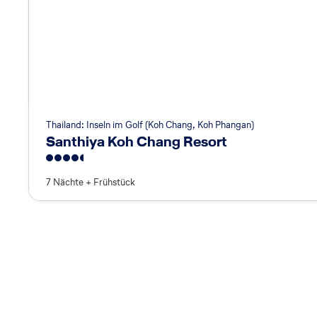
g
e
nz
ei
te
n
Thailand: Inseln im Golf (Koh Chang, Koh Phangan)
Santhiya Koh Chang Resort
i
4.5
m
7 Nächte
+
Frühstück
L
a
n
d
d
es