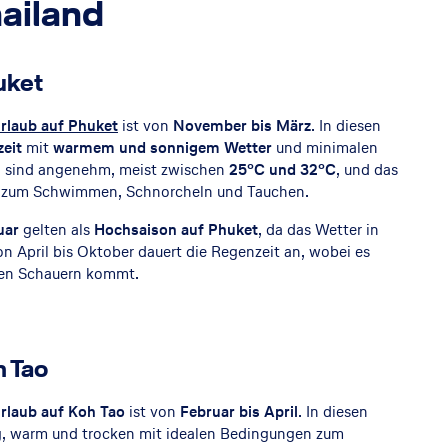
hailand
uket
rlaub auf Phuket
ist von
November bis März
. In diesen
eit
mit
warmem und sonnigem Wetter
und minimalen
n sind angenehm, meist zwischen
25°C und 32°C
, und das
l zum Schwimmen, Schnorcheln und Tauchen.
uar
gelten als
Hochsaison
auf Phuket
, da das Wetter in
Von April bis Oktober dauert die Regenzeit an, wobei es
iven Schauern kommt.
h Tao
rlaub auf Koh Tao
ist von
Februar bis April
. In diesen
g, warm und trocken mit idealen Bedingungen zum