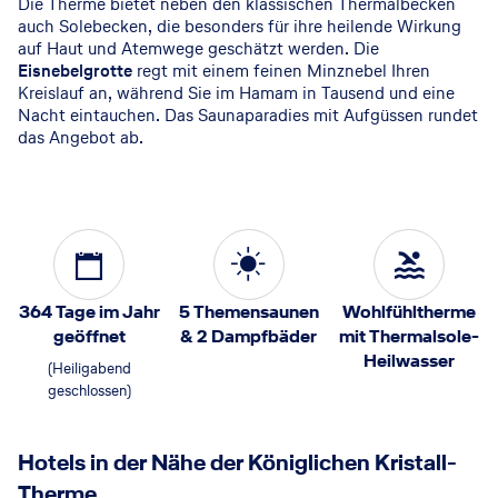
Die Therme bietet neben den klassischen Thermalbecken
auch Solebecken, die besonders für ihre heilende Wirkung
auf Haut und Atemwege geschätzt werden. Die
Eisnebelgrotte
regt mit einem feinen Minznebel Ihren
Kreislauf an, während Sie im Hamam in Tausend und eine
Nacht eintauchen. Das Saunaparadies mit Aufgüssen rundet
das Angebot ab.
364 Tage im Jahr
5 Themensaunen
Wohlfühltherme
geöffnet
& 2 Dampfbäder
mit Thermalsole-
Heilwasser
(Heiligabend
geschlossen)
Hotels in der Nähe der Königlichen Kristall-
Therme