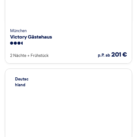
München
Victory Gästehaus
3.5
201
€
p.P. ab
2 Nächte
+
Frühstück
Deutsc
hland