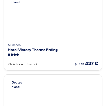
hland
München
Hotel Victory Therme Erding
4
427
€
p.P. ab
2 Nächte
+
Frühstück
Deutsc
hland