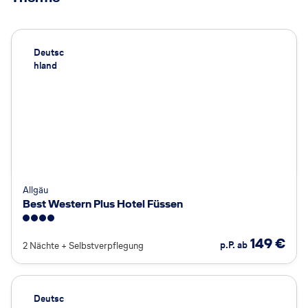
Deutsc
hland
Allgäu
Best Western Plus Hotel Füssen
4
149
€
p.P. ab
2 Nächte
+
Selbstverpflegung
Deutsc