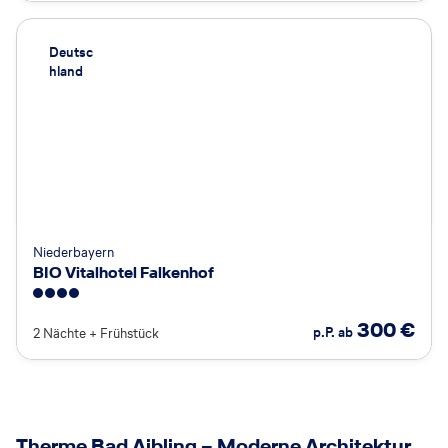
Deutsc
hland
Niederbayern
BIO Vitalhotel Falkenhof
4
300
€
p.P. ab
2 Nächte
+
Frühstück
© Therme Bad Aibling
Therme Bad Aibling – Moderne Architektur