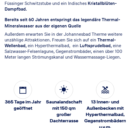
Füssinger Schwitzstube und ein Indisches
Kristallblüten-
Dampfbad.
Bereits seit 60 Jahren entspringt das legendäre Thermal-
Mineralwasser aus der eigenen Quelle
Außerdem erwarten Sie in der Johannesbad Therme weitere
unzählige Attraktionen. Freuen Sie sich auf ein
Thermal-
Wellenbad,
ein Hyperthermalbad, ein
Luftsprudelbad,
eine
Salzwasser-Felsenlagune, Gegenstrombäder, einen über 100
Meter langen Strömungskanal und Wassermassage-Liegen.
365 Tage im Jahr
Saunalandschaft
13 Innen- und
geöffnet
mit 150 qm
Außenbecken mit
großer
Hyperthermalbad,
Dachterrasse
Gegenstrombädern
u.v.m.