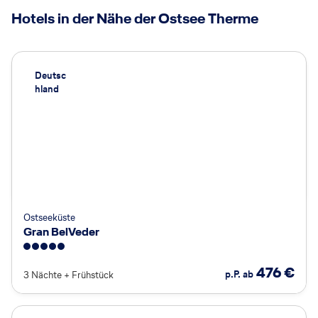
Hotels in der Nähe der Ostsee Therme
Deutsc
hland
Ostseeküste
Gran BelVeder
5
476
€
p.P. ab
3 Nächte
+
Frühstück