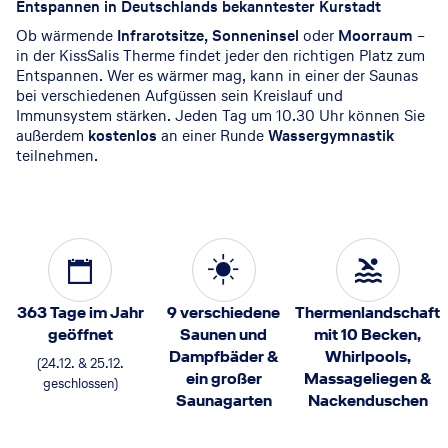
Entspannen in Deutschlands bekanntester Kurstadt
Ob wärmende
Infrarotsitze, Sonneninsel
oder
Moorraum
–
in der KissSalis Therme findet jeder den richtigen Platz zum
Entspannen. Wer es wärmer mag, kann in einer der Saunas
bei verschiedenen Aufgüssen sein Kreislauf und
Immunsystem stärken. Jeden Tag um 10.30 Uhr können Sie
außerdem
kostenlos
an einer Runde
Wassergymnastik
teilnehmen.
363 Tage im Jahr
9 verschiedene
Thermenlandschaft
geöffnet
Saunen und
mit 10 Becken,
Dampfbäder &
Whirlpools,
(24.12. & 25.12.
ein großer
Massageliegen &
geschlossen)
Saunagarten
Nackenduschen