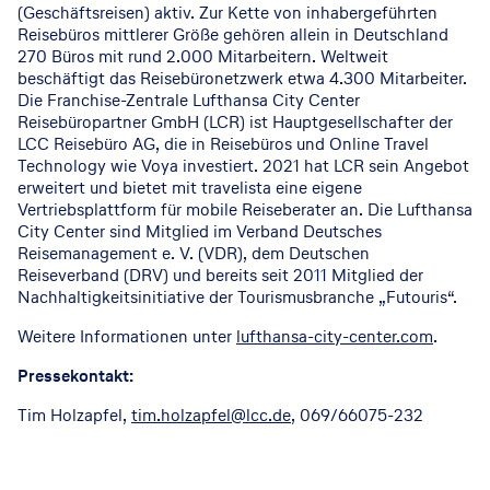
(Geschäftsreisen) aktiv. Zur Kette von inhabergeführten
Reisebüros mittlerer Größe gehören allein in Deutschland
270 Büros mit rund 2.000 Mitarbeitern. Weltweit
beschäftigt das Reisebüronetzwerk etwa 4.300 Mitarbeiter.
Die Franchise-Zentrale Lufthansa City Center
Reisebüropartner GmbH (LCR) ist Hauptgesellschafter der
LCC Reisebüro AG, die in Reisebüros und Online Travel
Technology wie Voya investiert. 2021 hat LCR sein Angebot
erweitert und bietet mit travelista eine eigene
Vertriebsplattform für mobile Reiseberater an. Die Lufthansa
City Center sind Mitglied im Verband Deutsches
Reisemanagement e. V. (VDR), dem Deutschen
Reiseverband (DRV) und bereits seit 2011 Mitglied der
Nachhaltigkeitsinitiative der Tourismusbranche „Futouris“.
Weitere Informationen unter
lufthansa-city-center.com
.
Pressekontakt:
Tim Holzapfel,
tim.holzapfel@lcc.de
, 069/66075-232