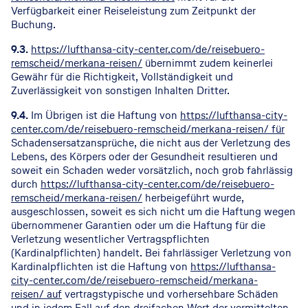
Verfügbarkeit einer Reiseleistung zum Zeitpunkt der
Buchung.
9.3.
https://lufthansa-city-center.com/de/reisebuero-
remscheid/merkana-reisen/
übernimmt zudem keinerlei
Gewähr für die Richtigkeit, Vollständigkeit und
Zuverlässigkeit von sonstigen Inhalten Dritter.
9.4.
Im Übrigen ist die Haftung von
https://lufthansa-city-
center.com/de/reisebuero-remscheid/merkana-reisen/ für
Schadensersatzansprüche, die nicht aus der Verletzung des
Lebens, des Körpers oder der Gesundheit resultieren und
soweit ein Schaden weder vorsätzlich, noch grob fahrlässig
durch
https://lufthansa-city-center.com/de/reisebuero-
remscheid/merkana-reisen/
herbeigeführt wurde,
ausgeschlossen, soweit es sich nicht um die Haftung wegen
übernommener Garantien oder um die Haftung für die
Verletzung wesentlicher Vertragspflichten
(Kardinalpflichten) handelt. Bei fahrlässiger Verletzung von
Kardinalpflichten ist die Haftung von
https://lufthansa-
city-center.com/de/reisebuero-remscheid/merkana-
reisen/ auf
vertragstypische und vorhersehbare Schäden
und in jedem Fall auf den dreifachen Wert der vermittelten