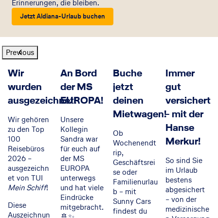
Erinnerungen, die bleiben.
Jetzt Aldiana-Urlaub buchen
Previous
Wir
An Bord
Buche
Immer
wurden
der MS
jetzt
gut
ausgezeichnet!
EUROPA!
deinen
versichert
Mietwagen!
- mit der
Wir gehören
Unsere
Hanse
zu den Top
Kollegin
Ob
100
Sandra war
Merkur!
Wochenendt
Reisebüros
für euch auf
rip,
2026 –
der MS
So sind Sie
Geschäftsrei
ausgezeichn
EUROPA
im Urlaub
se oder
et von TUI
unterwegs
bestens
Familienurlau
Mein Schiff
!
und hat viele
abgesichert
b – mit
Eindrücke
– von der
Sunny Cars
Diese
mitgebracht.
medizinische
findest du
Auszeichnun
🚢✨