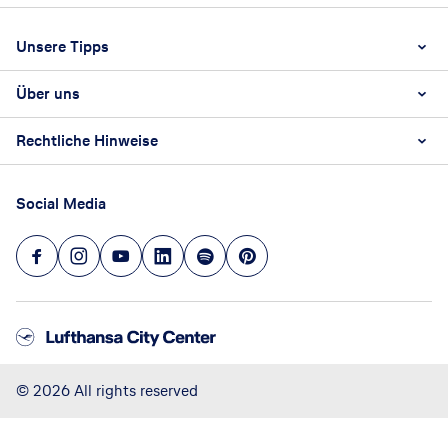
Footer
Footer navigation
Unsere Tipps
Über uns
Beste Reisezeit
Reiselexikon
Rechtliche Hinweise
Karriere
Nachhaltigkeit
AGB
Reisebüro Franchise-Partner werden
Social Media
Barrierefreiheitsstärkungsgesetz
Unsere Unternehmenswerte
Datenschutz
Hinweisgeberschutz
Impressum
Versicherung widerrufen
©
2026
All rights reserved