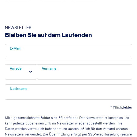
NEWSLETTER
Bleiben Sie auf dem Laufenden
E-Mail
Anrede
Vorname
Nachname
*
Pflichtfelder
Mit * gekennzeichnete Felder sind Pflichtfelder. Der Newsletter ist kostenlos und
kann jederzeit über einen Link im Newsletter wieder abbestellt werden. Ihre
Daten werden vertraulich behandelt und ausschließlich für den Versand unseres
Newsletters verwendet. Die Übermittlung erfolgt per SSL-Verschlüsselung (secure