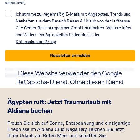
socket layer).
Ich stimme zu, regelmäßig E-Mails mit Angeboten, Trends und
Neuheiten aus dem Bereich Reisen & Urlaub von der Lufthansa
City Center Reisebüropartner GmbH zu erhalten. Weitere Infos
und Widerrufsmöglichkeiten finden sich in der
Datenschutzerklärung
Newsletter anmelden
Diese Webseite wird durch Google reCAPTCHA geschützt. Bitte beachten Sie die
Diese Website verwendet den Google
Datenschutzbestimmungen
sowie die
Nutzungsbedingungen
von Google.
ReCaptcha-Dienst. Ohne diesen Dienst
funktionieren die Formulare nicht. Wenn
Sie auf die Schaltfläche klicken, erklären
Ägypten ruft: Jetzt Traumurlaub mit
Sie sich mit der Nutzung des Dienstes
Aldiana buchen
einverstanden.
Freuen Sie sich auf Sonne, Entspannung und einzigartige
Erlebnisse im Aldiana Club Naga Bay. Buchen Sie jetzt
Akzeptieren
Ihren Urlaub am Roten Meer und schaffen Sie