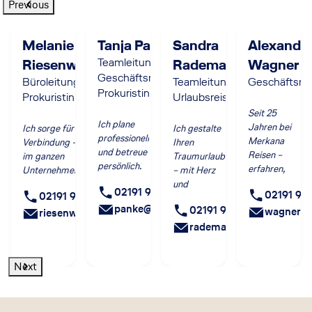
Previous
Melanie
Tanja Panke
Sandra
Alexande
Riesenweber
Teamleitung
Rademacher
Wagner
Geschäftsreisen,
Büroleitung,
Teamleitung
Geschäftsre
Prokuristin
Prokuristin
Urlaubsreisen
Seit 25
Ich plane
Jahren bei
Ich sorge für
Ich gestalte
professionell
Merkana
Verbindung -
Ihren
und betreue
Reisen –
im ganzen
Traumurlaub
persönlich.
erfahren,
Unternehmen.
– mit Herz
persönlich,
und
02191 9288-266
02191 92
02191 9288-508
für Ihr
Insiderwissen.
panke@merkana.de
02191 9288-110
gutes
wagner@
riesenweber@merkana.de
Gefühl von
rademacher@merkana.d
Anfang an.
Next