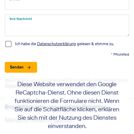
Ihre Nachricht
Ich habe die
Datenschutzerklärung
gelesen & stimme zu.
* Pflichtfeld
Senden
Diese Webseite wird durch Google reCAPTCHA geschützt. Bitte beachten Sie die
Diese Website verwendet den Google
Datenschutzbestimmungen
sowie die
Nutzungsbedingungen
von Google.
ReCaptcha-Dienst. Ohne diesen Dienst
funktionieren die Formulare nicht. Wenn
Empfehlungen von unseren Experten
Sie auf die Schaltfläche klicken, erklären
Sie sich mit der Nutzung des Dienstes
Merkana Reisen Angebote
einverstanden.