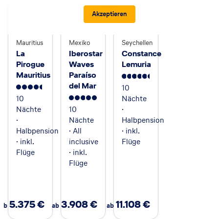
Akzeptieren
Mauritius
Mexiko
Seychellen
La
Iberostar
Constance
Pirogue
Waves
Lemuria
Mauritius
Paraíso
5.5
del Mar
10
4.5
10
Nächte
5
Nächte
10
·
·
Nächte
Halbpension
Halbpension
· All
· inkl.
· inkl.
inclusive
Flüge
Flüge
· inkl.
Flüge
5.375
€
3.908
€
11.108
€
ab
ab
ab