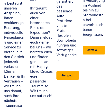
n Versorgung
garantiert
g bestätigt
im Ausland
das
unseren
Ihr träumt
bis hin zu
passende
Anspruch,
auch von
Stornokoste
Auto.
Ihnen
einer
n bei
Profitiere
erstklassige
besonderen
unvorherseh
von top
Beratung,
Reise oder
baren
Preisen,
individuelle
Expedition?
Ereignissen.
flexiblen
Reiseplanun
Dann meldet
Stornobedin
g und einen
euch gerne
gungen und
Service zu
bei uns – wir
sofortiger
Jetzt absichern – schnell & unkompliziert
bieten, auf
beraten euch
Verfügbarkei
den Sie sich
und finden
t.
jederzeit
gemeinsam
verlassen
mit Hapag-
können.
Lloyd Cruises
Hier gehts zur Mietwagenbuchung!
Danke für Ihr
eure
Vertrauen –
passende
wir freuen
Traumreise.
uns darauf,
Wir freuen
auch Ihre
uns auf euch!
nächste
Traumreise