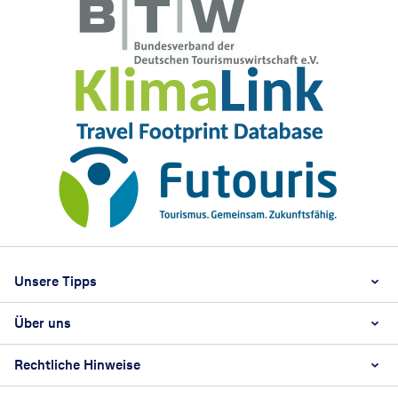
Footer
Footer navigation
Unsere Tipps
Über uns
Beste Reisezeit
Reiselexikon
Rechtliche Hinweise
Karriere
Nachhaltigkeit