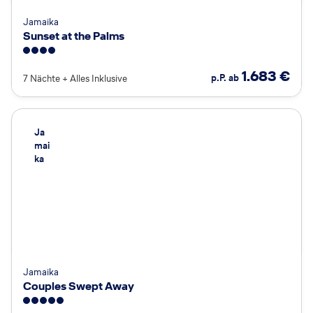
Jamaika
Sunset at the Palms
4
1.683
€
p.P. ab
7 Nächte
+
Alles Inklusive
Ja
mai
ka
Jamaika
Couples Swept Away
5