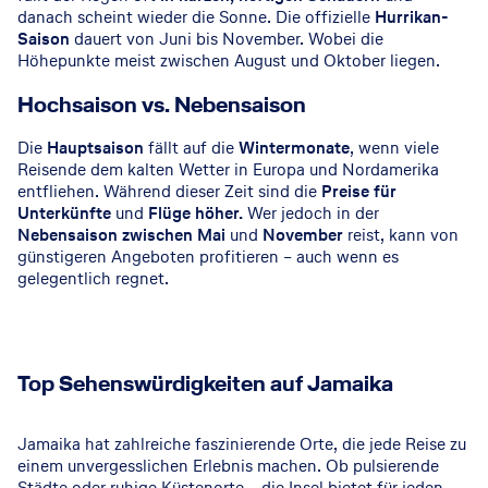
danach scheint wieder die Sonne. Die offizielle
Hurrikan-
Saison
dauert von Juni bis November. Wobei die
Höhepunkte meist zwischen August und Oktober liegen.
Hochsaison vs. Nebensaison
Die
Hauptsaison
fällt auf die
Wintermonate
, wenn viele
Reisende dem kalten Wetter in Europa und Nordamerika
entfliehen. Während dieser Zeit sind die
Preise für
Unterkünfte
und
Flüge höher.
Wer jedoch in der
Nebensaison zwischen Mai
und
November
reist, kann von
günstigeren Angeboten profitieren – auch wenn es
gelegentlich regnet.
Top Sehenswürdigkeiten auf Jamaika
Jamaika hat zahlreiche faszinierende Orte, die jede Reise zu
einem unvergesslichen Erlebnis machen. Ob pulsierende
Städte oder ruhige Küstenorte – die Insel bietet für jeden