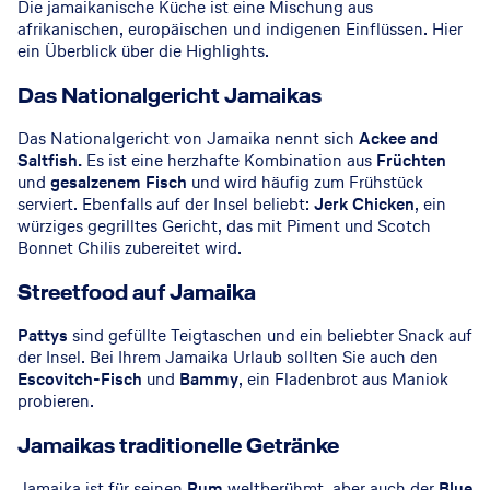
Die jamaikanische Küche ist eine Mischung aus
afrikanischen, europäischen und indigenen Einflüssen. Hier
ein Überblick über die Highlights.
Das Nationalgericht Jamaikas
Das Nationalgericht von Jamaika nennt sich
Ackee and
Saltfish.
Es ist eine herzhafte Kombination aus
Früchten
und
gesalzenem Fisch
und wird häufig zum Frühstück
serviert. Ebenfalls auf der Insel beliebt:
Jerk Chicken
, ein
würziges gegrilltes Gericht, das mit Piment und Scotch
Bonnet Chilis zubereitet wird.
Streetfood auf Jamaika
Pattys
sind gefüllte Teigtaschen und ein beliebter Snack auf
der Insel. Bei Ihrem Jamaika Urlaub sollten Sie auch den
Escovitch-Fisch
und
Bammy
, ein Fladenbrot aus Maniok
probieren.
Jamaikas traditionelle Getränke
Jamaika ist für seinen
Rum
weltberühmt, aber auch der
Blue