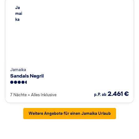
Ja
mai
ka
Jamaika
Sandals Negril
4.5
2.461
€
p.P. ab
7 Nächte
+
Alles Inklusive
Weitere Angebote für einen Jamaika Urlaub