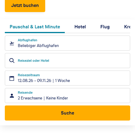
Jetzt buchen
Pauschal & Last Minute
Hotel
Flug
Kreu
Abflughafen
Beliebiger Abflughafen
Reiseziel oder Hotel
Reisezeitraum
12.08.26
–
09.11.26
1 Woche
Reisende
2 Erwachsene
Keine Kinder
Suche