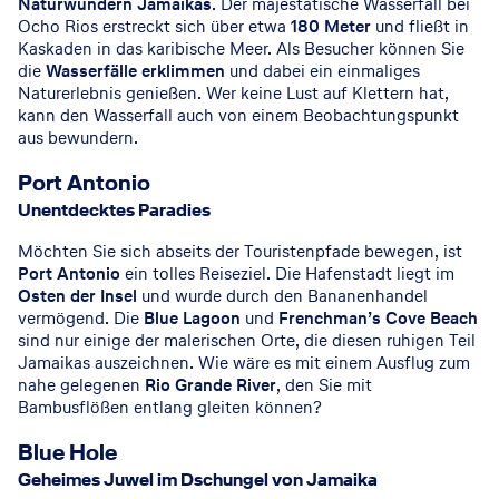
Naturwundern Jamaikas
. Der majestätische Wasserfall bei
Ocho Rios erstreckt sich über etwa
180 Meter
und fließt in
Kaskaden in das karibische Meer. Als Besucher können Sie
die
Wasserfälle erklimmen
und dabei ein einmaliges
Naturerlebnis genießen. Wer keine Lust auf Klettern hat,
kann den Wasserfall auch von einem Beobachtungspunkt
aus bewundern.
Port Antonio
Unentdecktes Paradies
Möchten Sie sich abseits der Touristenpfade bewegen, ist
Port Antonio
ein tolles Reiseziel. Die Hafenstadt liegt im
Osten der Insel
und wurde durch den Bananenhandel
vermögend. Die
Blue Lagoon
und
Frenchman’s Cove Beach
sind nur einige der malerischen Orte, die diesen ruhigen Teil
Jamaikas auszeichnen. Wie wäre es mit einem Ausflug zum
nahe gelegenen
Rio Grande River
, den Sie mit
Bambusflößen entlang gleiten können?
Blue Hole
Geheimes Juwel im Dschungel von Jamaika