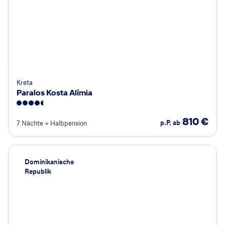
Kreta
Paralos Kosta Alímia
4.5
810
€
p.P. ab
7 Nächte
+
Halbpension
Dominikanische
Republik