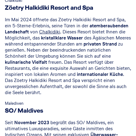
Chalkidiki
Zöetry Halkidiki Resort and Spa
Im Mai 2024 öffnete das Zöetry Halkidiki Resort and Spa,
ein 5-Sterne-Erlebnis, seine Türen in der
atemberaubenden
Landschaft
von
Chalkidiki
. Dieses Resort bietet Ihnen die
Möglichkeit, das
kristallklare Wasser
des Ägäischen Meeres
während entspannender Stunden am
privaten Strand
zu
genießen. Neben der beeindruckenden natürlichen
Schönheit der Umgebung können Sie sich auf eine
kulinarische Vielfalt
freuen. Das Resort verfügt über
Restaurants, die eine exquisite Auswahl an Gerichten bieten,
inspiriert von lokalen Aromen und
internationaler Küche
.
Das Zöetry Halkidiki Resort and Spa verspricht einen
unvergesslichen Aufenthalt, der sowohl die Sinne als auch
die Seele berührt.
© SO/ Maldives
Malediven
SO/ Maldives
Seit
November 2023
begrüßt das SO/ Maldives, ein
ultimatives Luxusparadies, seine Gäste inmitten des
Indischen Ozeans
. Mit seinen exklusiven
Überwasser-