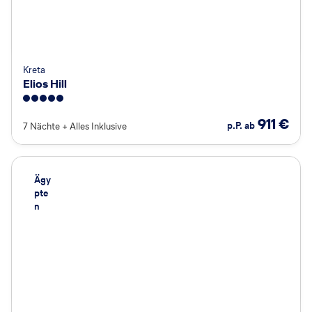
Kreta
Elios Hill
5
911
€
p.P. ab
7 Nächte
+
Alles Inklusive
Ägy
pte
n