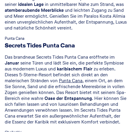
seiner
idealen Lage
in unmittelbarer Nähe zum Strand, was
atemberaubende Meerblicke
und leichten Zugang zu Sand
und Meer ermöglicht. Genießen Sie im Paralos Kosta Alímia
einen unvergleichlichen Aufenthalt, der Entspannung, Luxus
und natürliche Schönheit vereint.
© Secrets Tides Punta Cana
Punta Cana
Secrets Tides Punta Cana
Das brandneue Secrets Tides Punta Cana eröffnete im
Januar
seine Türen und lädt Sie ein, die perfekte Symbiose
aus modernem Luxus und
karibischem Flair
zu erleben.
Dieses 5-Sterne-Resort befindet sich direkt an den
malerischen Stränden von
Punta Cana
, einem Ort, an dem
Sie Sonne, Sand und die erfrischende Meeresbrise in vollen
Zügen genießen können. Das Resort bietet mit seinem Spa-
Bereich eine wahre
Oase
der
Entspannung
. Hier können Sie
sich fallen lassen und von luxuriösen Behandlungen und
Anwendungen verwöhnen lassen. Im Secrets Tides Punta
Cana erwartet Sie ein außergewöhnlicher Aufenthalt, der
die Essenz der Karibik mit exklusivem Komfort verbindet.
© Zöetry Halkidiki Resort and Spa