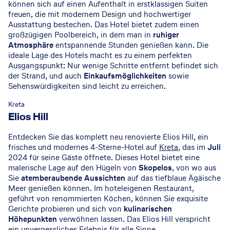
können sich auf einen Aufenthalt in erstklassigen Suiten
freuen, die mit modernem Design und hochwertiger
Ausstattung bestechen. Das Hotel bietet zudem einen
großzügigen Poolbereich, in dem man in
ruhiger
Atmosphäre
entspannende Stunden genießen kann. Die
ideale Lage des Hotels macht es zu einem perfekten
Ausgangspunkt: Nur wenige Schritte entfernt befindet sich
der Strand, und auch
Einkaufsmöglichkeiten
sowie
Sehenswürdigkeiten sind leicht zu erreichen.
© 2023 – Elios Hill
Kreta
Elios Hill
Entdecken Sie das komplett neu renovierte Elios Hill, ein
frisches und modernes 4-Sterne-Hotel auf
Kreta
, das im
Juli
2024 für seine Gäste öffnete. Dieses Hotel bietet eine
malerische Lage auf den Hügeln von
Skopelos
, von wo aus
Sie
atemberaubende Aussichten
auf das tiefblaue Ägäische
Meer genießen können. Im hoteleigenen Restaurant,
geführt von renommierten Köchen, können Sie exquisite
Gerichte probieren und sich von
kulinarischen
Höhepunkten
verwöhnen lassen. Das Elios Hill verspricht
ein unvergessliches Erlebnis für alle Sinne.