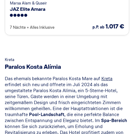
Marsa Alam & Quseir
JAZ Elite Amara
5
1.017
€
p.P. ab
7 Nächte
+
Alles Inklusive
© Paralos Kosta Alímia
Kreta
Paralos Kosta Alímia
Das ehemals bekannte Paralos Kosta Mare auf
Kreta
erfindet sich neu und öffnete im Juli 2024 als das
umgestaltete Paralos Kosta Alímia, ein 5-Sterne-Hotel,
seine Türen. Gäste werden in einer Umgebung mit
zeitgemäßem Design und frisch eingerichteten Zimmern
willkommen geheißen. Eine der Hauptattraktionen ist die
traumhafte
Pool-Landschaft
, die eine perfekte Balance
zwischen Entspannung und Eleganz bietet. Im
Spa-Bereich
können Sie sich zurückziehen, um Erholung und
Revitalisierung zu erleben. Das Hotel profitiert zudem von