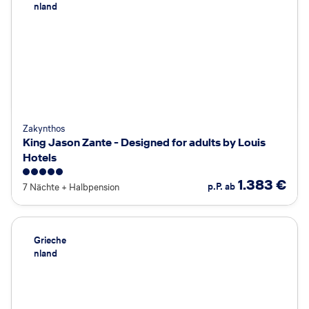
nland
Zakynthos
King Jason Zante - Designed for adults by Louis
Hotels
5
1.383
€
p.P. ab
7 Nächte
+
Halbpension
Grieche
nland