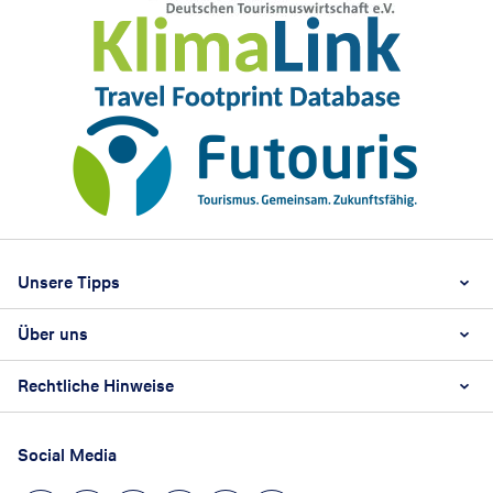
Footer
Footer navigation
Unsere Tipps
Über uns
Beste Reisezeit
Reiselexikon
Rechtliche Hinweise
Karriere
Nachhaltigkeit
AGB
Reisebüro Franchise-Partner werden
Social Media
Barrierefreiheitsstärkungsgesetz
Unsere Unternehmenswerte