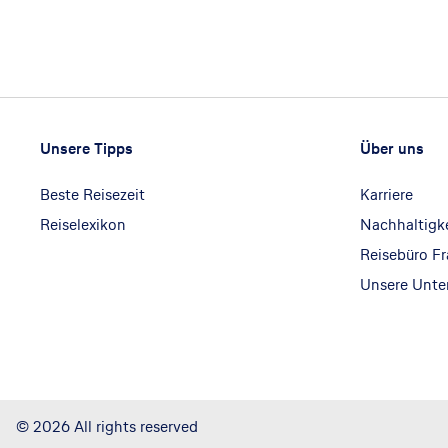
Footer
Footer navigation
Unsere Tipps
Über uns
Beste Reisezeit
Karriere
Reiselexikon
Nachhaltigk
Reisebüro F
Unsere Unt
©
2026
All rights reserved