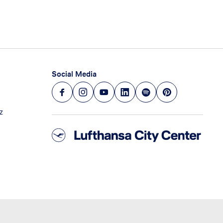
Social Media
z