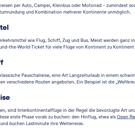
eisen per Auto, Camper, Kleinbus oder Motorrad – zumindest so
ltumrundung und Kombination mehrerer Kontinente unmöglich.
tel
kehrsmittel wie Flug, Schiff, Zug und Bus. Meist werden ganz in
und-the-World-Ticket für viele Flüge von Kontinent zu Kontinent
f
klassische Pauschalreise, eine Art Langzeiturlaub in einem sch
en verschiedene Routen angeboten. Ein Beispiel ist die „Weltkreu
ise
, sind Interkontinentalflüge in der Regel die bevorzugte Art un
 diese erste Phase vorab zu buchen: den Hinflug, etwa als
Open Ret
 und buchen Lastminute ihre Weiterreise.