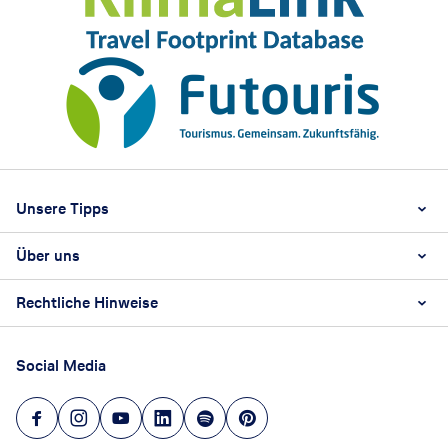
Footer
Footer navigation
Unsere Tipps
Über uns
Beste Reisezeit
Reiselexikon
Rechtliche Hinweise
Karriere
Nachhaltigkeit
AGB
Reisebüro Franchise-Partner werden
Social Media
Barrierefreiheitsstärkungsgesetz
Unsere Unternehmenswerte
Datenschutz
Hinweisgeberschutz