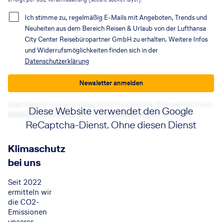
Ich stimme zu, regelmäßig E-Mails mit Angeboten, Trends und
Neuheiten aus dem Bereich Reisen & Urlaub von der Lufthansa
City Center Reisebüropartner GmbH zu erhalten. Weitere Infos
und Widerrufsmöglichkeiten finden sich in der
Datenschutzerklärung
Newsletter anmelden
Diese Webseite wird durch Google reCAPTCHA geschützt. Bitte beachten Sie die
Diese Website verwendet den Google
Datenschutzbestimmungen
sowie die
Nutzungsbedingungen
von Google.
ReCaptcha-Dienst. Ohne diesen Dienst
funktionieren die Formulare nicht. Wenn
Klimaschutz
Sie auf die Schaltfläche klicken, erklären
bei uns
Sie sich mit der Nutzung des Dienstes
einverstanden.
Seit 2022
ermitteln wir
die CO2-
Akzeptieren
Emissionen
unseres