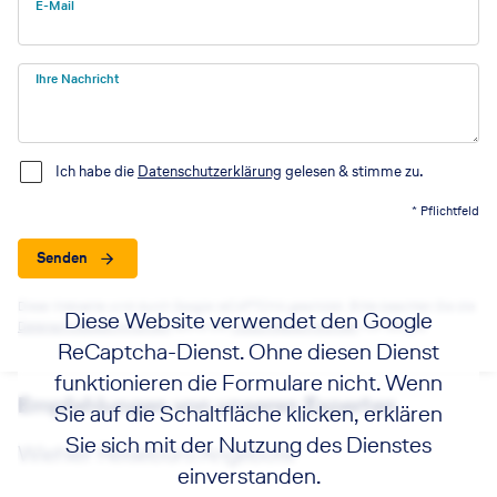
E-Mail
Ihre Nachricht
Ich habe die
Datenschutzerklärung
gelesen & stimme zu.
* Pflichtfeld
Senden
Diese Webseite wird durch Google reCAPTCHA geschützt. Bitte beachten Sie die
Diese Website verwendet den Google
Datenschutzbestimmungen
sowie die
Nutzungsbedingungen
von Google.
ReCaptcha-Dienst. Ohne diesen Dienst
funktionieren die Formulare nicht. Wenn
Empfehlungen von unseren Experten
Sie auf die Schaltfläche klicken, erklären
Sie sich mit der Nutzung des Dienstes
Wiehler Reisebüro Angebote
einverstanden.