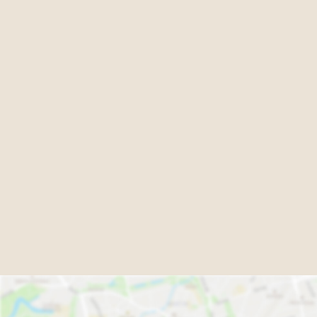
Ihnen jedoch nicht nur hochwertige Flugreisen vieler
Airlines, sondern auch weitere ausgewählte Produkte
namhafter Reiseveranstalter.
Sie wollen auf den schönsten Plätzen der Welt golfen, auf
einer Kreuzfahrt den Zauber mediterraner Inselparadiese
erleben, einen unvergesslichen Urlaub mit der gesamten
Familie verbringen oder Wellness für die Seele in einem
gehobenen Hotel genießen? Unterstützt von modernster
Technologie und mit der Expertise unserer Mitarbeiter
helfen wir Ihnen dabei, den schönsten Strand, den besten
Flug und das passende Hotel zu finden – und das in etwa 85
Ländern.