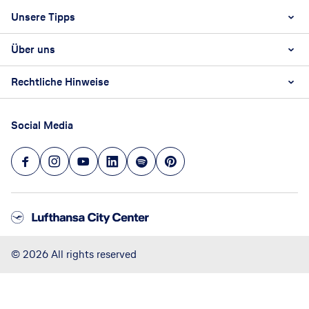
Footer navigation
Unsere Tipps
Über uns
Beste Reisezeit
Reiselexikon
Rechtliche Hinweise
Karriere
Nachhaltigkeit
AGB
Reisebüro Franchise-Partner werden
Social Media
Barrierefreiheitsstärkungsgesetz
Unsere Unternehmenswerte
Datenschutz
Hinweisgeberschutz
Impressum
Versicherung widerrufen
©
2026
All rights reserved