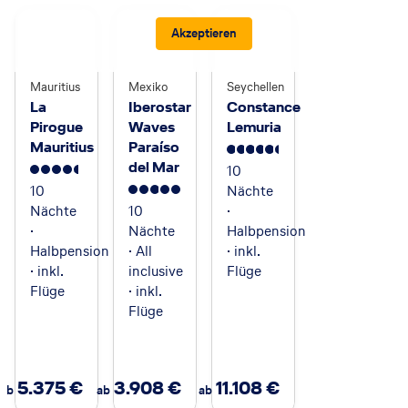
Akzeptieren
Mauritius
Mexiko
Seychellen
La
Iberostar
Constance
Pirogue
Waves
Lemuria
Mauritius
Paraíso
5.5
del Mar
10
4.5
10
Nächte
5
Nächte
10
·
·
Nächte
Halbpension
Halbpension
· All
· inkl.
· inkl.
inclusive
Flüge
Flüge
· inkl.
Flüge
5.375
€
3.908
€
11.108
€
ab
ab
ab