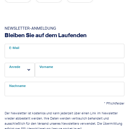
NEWSLETTER-ANMELDUNG
Bleiben Sie auf dem Laufenden
E-Mail
Anrede
Vorname
Nachname
*
Pflichtfelder
Der Newsletter ist kostenlos und kann jederzeit über einen Link im Newsletter
wieder abbestellt werden. Ihre Daten werden vertraulich behandelt und
ausschließlich für den Versand unseres Newsletters verwendet. Die Übermittlung
erfolgt per SSL-Verschlüsselung (secure socket layer).