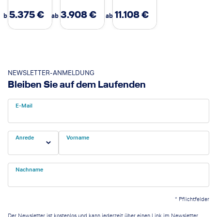
5.375
€
3.908
€
11.108
€
ab
ab
ab
NEWSLETTER-ANMELDUNG
Bleiben Sie auf dem Laufenden
E-Mail
Anrede
Vorname
Nachname
*
Pflichtfelder
Der Newsletter ist kostenlos und kann jederzeit über einen Link im Newsletter