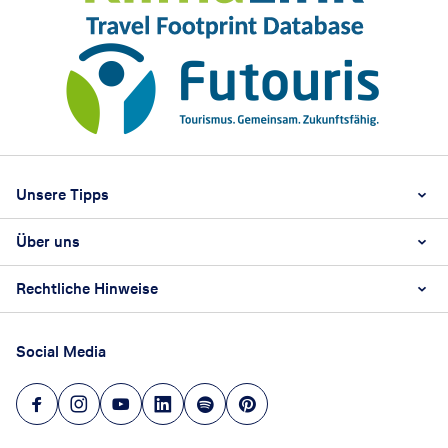
Footer
Footer navigation
Unsere Tipps
Über uns
Beste Reisezeit
Reiselexikon
Rechtliche Hinweise
Karriere
Nachhaltigkeit
AGB
Reisebüro Franchise-Partner werden
Social Media
Barrierefreiheitsstärkungsgesetz
Unsere Unternehmenswerte
Datenschutz
Hinweisgeberschutz