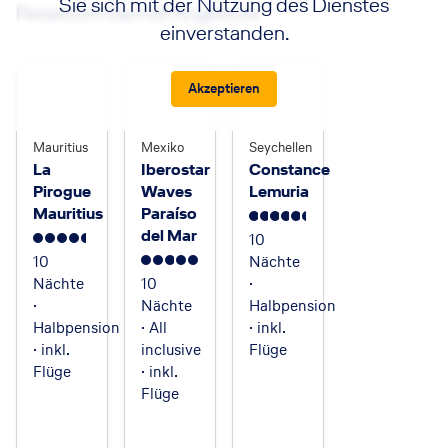
Sie sich mit der Nutzung des Dienstes
Reisebüro Berndt Angebote
einverstanden.
Akzeptieren
Mauritius
Mexiko
Seychellen
La
Iberostar
Constance
Pirogue
Waves
Lemuria
Mauritius
Paraíso
5.5
del Mar
10
4.5
10
Nächte
5
Nächte
10
·
·
Nächte
Halbpension
Halbpension
· All
· inkl.
· inkl.
inclusive
Flüge
Flüge
· inkl.
Flüge