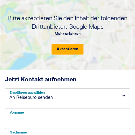
mich
mir New York
begeistert. Eine
geblieben.
weitere
Bitte akzeptieren Sie den Inhalt der folgenden
Eine Stadt,
beeindruckende
die mit ihrer
Drittanbieter: Google Maps
Art zu reisen ist
pulsierenden
eine Kreuzfahrt.
Mehr erfahren
Energie und
Hier habe ich
kulturellen
bereits viele
Vielfalt
Akzeptieren
tolle Zielgebiete
beeindruckt.
und auch
Jeder Urlaub
verschiedene
ist einzigartig.
Schiffe
Lassen Sie
kennlernen
mich Ihren
Jetzt Kontakt aufnehmen
dürfen.
Urlaub
einzigartig
Empfänger auswählen
machen!
An Reisebüro senden
Vorname
Nachname