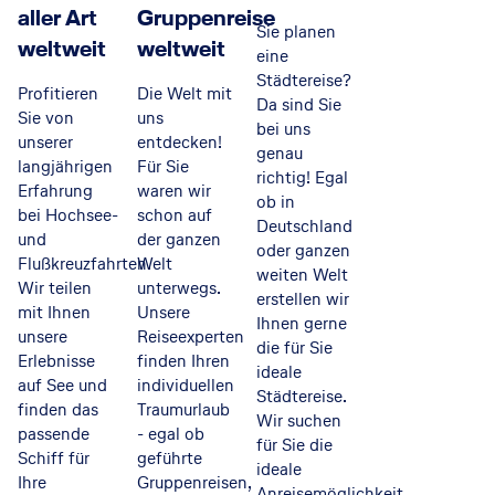
aller Art
Gruppenreise
Akzeptieren
Sie planen
weltweit
weltweit
eine
Städtereise?
Profitieren
Die Welt mit
Da sind Sie
Sie von
uns
bei uns
unserer
entdecken!
genau
langjährigen
Für Sie
richtig! Egal
Erfahrung
waren wir
ob in
bei Hochsee-
schon auf
Deutschland
und
der ganzen
oder ganzen
Flußkreuzfahrten.
Welt
weiten Welt
Wir teilen
unterwegs.
erstellen wir
mit Ihnen
Unsere
Ihnen gerne
unsere
Reiseexperten
die für Sie
Erlebnisse
finden Ihren
ideale
auf See und
individuellen
Städtereise.
finden das
Traumurlaub
Wir suchen
passende
- egal ob
für Sie die
Schiff für
geführte
ideale
Ihre
Gruppenreisen,
Anreisemöglichkeit,