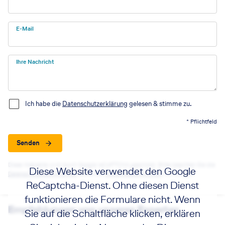
E-Mail
Ihre Nachricht
Ich habe die
Datenschutzerklärung
gelesen & stimme zu.
* Pflichtfeld
Senden
Diese Webseite wird durch Google reCAPTCHA geschützt. Bitte beachten Sie die
Diese Website verwendet den Google
Datenschutzbestimmungen
sowie die
Nutzungsbedingungen
von Google.
ReCaptcha-Dienst. Ohne diesen Dienst
funktionieren die Formulare nicht. Wenn
Empfehlungen von unseren Experten
Sie auf die Schaltfläche klicken, erklären