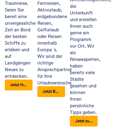
Traumreise.
Fernreisen,
die
Seien Sie
Aktivurlaub,
Unterkunft
bereit eine
erdgebundene
und erstellen
unvergessliche
Reisen,
Ihnen auch
Zeit an Bord
Golfurlaub
gerne ein
der besten
oder Reisen
Programm
Schiffe zu
innerhalb
vor Ort. Wir
erleben und
Europa´s.
als
auf
Wir sind der
Reiseexperten,
Landgängen
richtige
haben
Neues zu
Ansprechpartner
bereits viele
entdecken.
für Ihre
Städte
Urlaubswünsche.
Jetzt Ihre nächste Kreuzfahrt finden
gesehen und
Jetzt Beratungstermin vereinbaren
können
Ihnen
persönliche
Tipps geben.
Jetzt zu Ihrer Städtereise beraten lassen