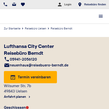
Login
Reisebüro finden
Zur Startseite
Reisebüro Uelsen
Reisebüro Berndt
Lufthansa City Center
Reisebüro Berndt
05941-2056120
neuenhaus@reisebuero-berndt.de
Termin vereinbaren
Wilsumer Str. 7b
49843
Uelsen
Anfahrt planen
Geschlossen