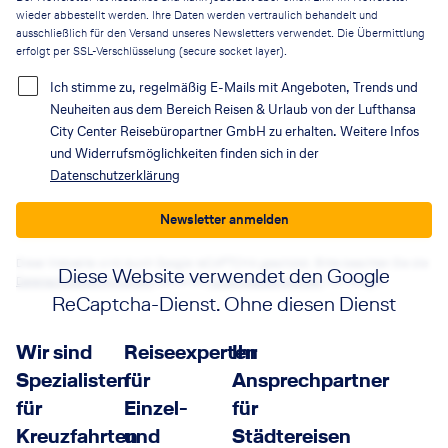
wieder abbestellt werden. Ihre Daten werden vertraulich behandelt und
ausschließlich für den Versand unseres Newsletters verwendet. Die Übermittlung
erfolgt per SSL-Verschlüsselung (secure socket layer).
Ich stimme zu, regelmäßig E-Mails mit Angeboten, Trends und
Neuheiten aus dem Bereich Reisen & Urlaub von der Lufthansa
City Center Reisebüropartner GmbH zu erhalten. Weitere Infos
und Widerrufsmöglichkeiten finden sich in der
Datenschutzerklärung
Newsletter anmelden
Diese Webseite wird durch Google reCAPTCHA geschützt. Bitte beachten Sie die
Diese Website verwendet den Google
Datenschutzbestimmungen
sowie die
Nutzungsbedingungen
von Google.
ReCaptcha-Dienst. Ohne diesen Dienst
funktionieren die Formulare nicht. Wenn
Wir sind
Reiseexperten
Ihr
Sie auf die Schaltfläche klicken, erklären
Spezialisten
für
Ansprechpartner
Sie sich mit der Nutzung des Dienstes
für
Einzel-
für
einverstanden.
Kreuzfahrten
und
Städtereisen