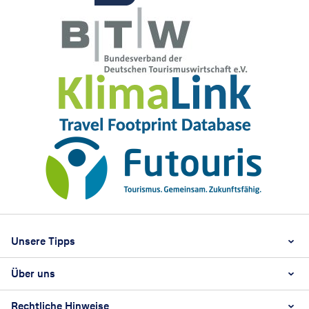
Footer
Footer navigation
Unsere Tipps
Über uns
Beste Reisezeit
Reiselexikon
Rechtliche Hinweise