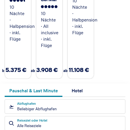
10
4.5
10
Nächte
5
Nächte
10
·
·
Nächte
Halbpension
Halbpension
· All
· inkl.
· inkl.
inclusive
Flüge
Flüge
· inkl.
Flüge
5.375
€
3.908
€
11.108
€
ab
ab
ab
Pauschal & Last Minute
Hotel
Abflughafen
Beliebiger Abflughafen
Reiseziel oder Hotel
Alle Reiseziele