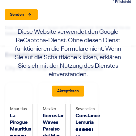
* Pflichtfeld
Senden
Diese Webseite wird durch Google reCAPTCHA geschützt. Bitte beachten Sie die
Diese Website verwendet den Google
Datenschutzbestimmungen
sowie die
Nutzungsbedingungen
von Google.
ReCaptcha-Dienst. Ohne diesen Dienst
funktionieren die Formulare nicht. Wenn
Empfehlungen von unseren Experten
Sie auf die Schaltfläche klicken, erklären
Sie sich mit der Nutzung des Dienstes
City Air Terminal Reisebüro Angebote
einverstanden.
Akzeptieren
Mauritius
Mexiko
Seychellen
La
Iberostar
Constance
Pirogue
Waves
Lemuria
Mauritius
Paraíso
5.5
del Mar