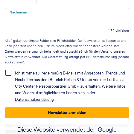
Nachname
*
Pflichtfelder
Mit * gekennzeichnete Felder sind Pflichtfelder. Der Newsletter ist kostenlos und
kann jederzeit über einen Link im Newsletter wieder abbestellt werden. Ihre
Daten werden vertraulich behandelt und ausschließlich für den Versand unseres
Newsletters verwendet. Die Übermittlung erfolgt per SSL-Verschlüsselung (secure
socket layer).
Ich stimme zu, regelmäßig E-Mails mit Angeboten, Trends und
Neuheiten aus dem Bereich Reisen & Urlaub von der Lufthansa
City Center Reisebüropartner GmbH zu erhalten. Weitere Infos
und Widerrufsmöglichkeiten finden sich in der
Datenschutzerklärung
Newsletter anmelden
Diese Webseite wird durch Google reCAPTCHA geschützt. Bitte beachten Sie die
Diese Website verwendet den Google
Datenschutzbestimmungen
sowie die
Nutzungsbedingungen
von Google.