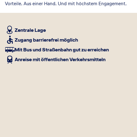
Vorteile. Aus einer Hand. Und mit höchstem Engagement.
Absolute Kundennähe ist bei uns nicht nur ein Schlagwort,
sondern Teil unserer Philosophie. Unser Team aus 16
Zentrale Lage
exzellent geschulten Mitarbeiter kennt sich im Bereich
Business- und Privatreisen bestens aus und berät Sie mit
Zugang barrierefrei möglich
langjähriger Erfahrung zu den besten Flügen, Hotels und
Mit Bus und Straßenbahn gut zu erreichen
Verbindungen.
Anreise mit öffentlichen Verkehrsmitteln
Unsere Vorteile auf einen Blick:
Toplage im Terminal 1 der Abflugebene des Stuttgarter
Flughafen | Direkter Kontakt zu Fluggesellschaften
(Charter- und Linienflüge), Hotels, Autovermietungen,
Reedereien und Angebote der Deutsche Bahn AG |
Mehrsprachiges Personal | Diskretes Management von
Kunden- und Firmenprofilen | Sicherheits- und
Datenschutzbeauftragter | Individuelle Auswertung der
Reiseumsätze nach Kundenvorgaben | Zertifiziert nach ISO
9001: 2015 | Zeitnahe, termingerechte Organisation aller