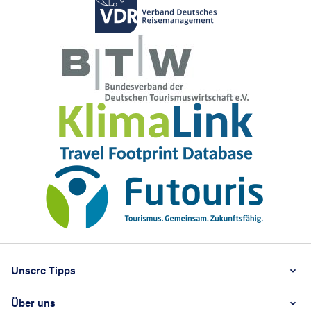
Footer
Footer navigation
Unsere Tipps
Über uns
Beste Reisezeit