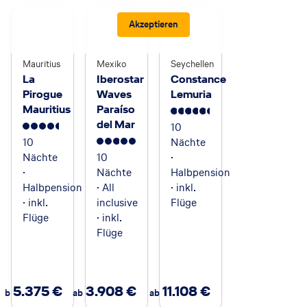
Akzeptieren
Mauritius
Mexiko
Seychellen
La
Iberostar
Constance
Pirogue
Waves
Lemuria
Mauritius
Paraíso
5.5
del Mar
10
4.5
10
Nächte
5
Nächte
10
·
·
Nächte
Halbpension
Halbpension
· All
· inkl.
· inkl.
inclusive
Flüge
Flüge
· inkl.
Flüge
5.375
€
3.908
€
11.108
€
ab
ab
ab