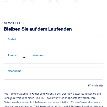
NEWSLETTER
Bleiben Sie auf dem Laufenden
E-Mail
Anrede
Vorname
Nachname
*
Pflichtfelder
Mit * gekennzeichnete Felder sind Pflichtfelder. Der Newsletter ist kostenlos und
kann jederzeit über einen Link im Newsletter wieder abbestellt werden. Ihre
Daten werden vertraulich behandelt und ausschließlich für den Versand unseres
Newsletters verwendet. Die Übermittlung erfolgt per SSL-Verschlüsselung (secure