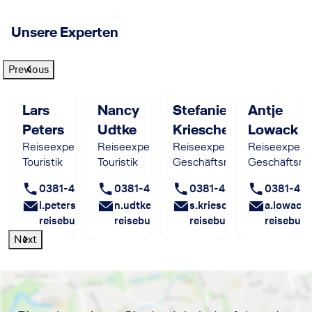
Unsere Experten
Previous
Lars
Nancy
Stefanie
Antje
Peters
Udtke
Krieschel
Lowack
Reiseexperte
Reiseexpertin
Reiseexpertin
Reiseexperti
Touristik
Touristik
Geschäftsreisen
Geschäftsre
0381-458 2015
0381-458 2013
0381-458 2017
0381-458
l.peters@baltic-
n.udtke@baltic-
s.krieschel@baltic-
a.lowack
reisebuero.de
reisebuero.de
reisebuero.de
reisebuer
Next