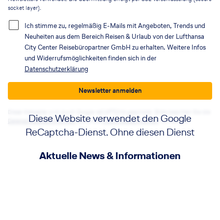
socket layer).
Ich stimme zu, regelmäßig E-Mails mit Angeboten, Trends und
Neuheiten aus dem Bereich Reisen & Urlaub von der Lufthansa
City Center Reisebüropartner GmbH zu erhalten. Weitere Infos
und Widerrufsmöglichkeiten finden sich in der
Datenschutzerklärung
Newsletter anmelden
Diese Webseite wird durch Google reCAPTCHA geschützt. Bitte beachten Sie die
Diese Website verwendet den Google
Datenschutzbestimmungen
sowie die
Nutzungsbedingungen
von Google.
ReCaptcha-Dienst. Ohne diesen Dienst
funktionieren die Formulare nicht. Wenn
Aktuelle News & Informationen
Sie auf die Schaltfläche klicken, erklären
Sie sich mit der Nutzung des Dienstes
einverstanden.
Akzeptieren