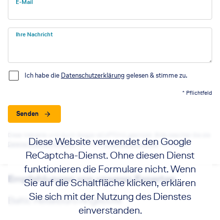
E-Mail
Ihre Nachricht
Ich habe die
Datenschutzerklärung
gelesen & stimme zu.
* Pflichtfeld
Senden
Diese Webseite wird durch Google reCAPTCHA geschützt. Bitte beachten Sie die
Diese Website verwendet den Google
Datenschutzbestimmungen
sowie die
Nutzungsbedingungen
von Google.
ReCaptcha-Dienst. Ohne diesen Dienst
funktionieren die Formulare nicht. Wenn
Empfehlungen von unseren Experten
Sie auf die Schaltfläche klicken, erklären
Sie sich mit der Nutzung des Dienstes
Baltic Reisebüro Angebote
einverstanden.