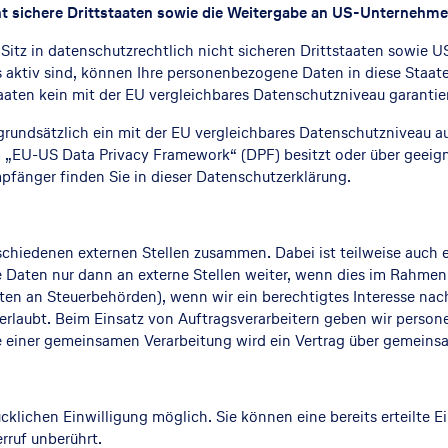
t sichere Drittstaaten sowie die Weitergabe an US-Unternehmen,
tz in datenschutzrechtlich nicht sicheren Drittstaaten sowie 
ls aktiv sind, können Ihre personenbezogene Daten in diese Staat
taaten kein mit der EU vergleichbares Datenschutzniveau garanti
t grundsätzlich ein mit der EU vergleichbares Datenschutzniveau 
m „EU-US Data Privacy Framework“ (DPF) besitzt oder über geeign
pfänger finden Sie in dieser Datenschutzerklärung.
rschiedenen externen Stellen zusammen. Dabei ist teilweise auc
Daten nur dann an externe Stellen weiter, wenn dies im Rahmen ei
Daten an Steuerbehörden), wenn wir ein berechtigtes Interesse nac
rlaubt. Beim Einsatz von Auftragsverarbeitern geben wir perso
lle einer gemeinsamen Verarbeitung wird ein Vertrag über gemein
klichen Einwilligung möglich. Sie können eine bereits erteilte Ei
rruf unberührt.