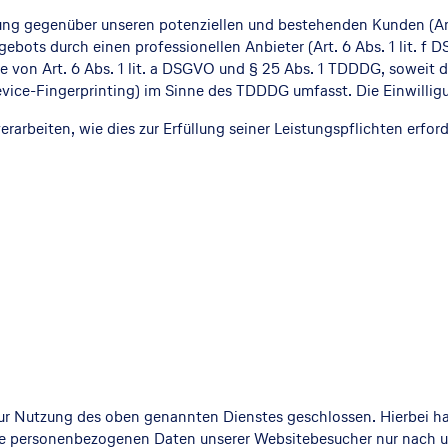
ung gegenüber unseren potenziellen und bestehenden Kunden (Art. 
gebots durch einen professionellen Anbieter (Art. 6 Abs. 1 lit. f
ge von Art. 6 Abs. 1 lit. a DSGVO und § 25 Abs. 1 TDDDG, soweit 
evice-Fingerprinting) im Sinne des TDDDG umfasst. Die Einwilligun
rarbeiten, wie dies zur Erfüllung seiner Leistungspflichten erfo
zur Nutzung des oben genannten Dienstes geschlossen. Hierbei ha
r die personenbezogenen Daten unserer Websitebesucher nur nach