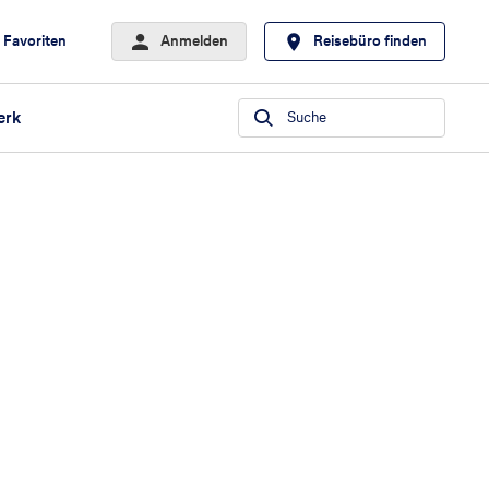
Favoriten
Anmelden
Reisebüro finden
erk
Suche