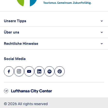
Footer
Footer navigation
Unsere Tipps
Über uns
Beste Reisezeit
Reiselexikon
Rechtliche Hinweise
Karriere
Nachhaltigkeit
AGB
Reisebüro Franchise-Partner werden
Social Media
Barrierefreiheitsstärkungsgesetz
Unsere Unternehmenswerte
Datenschutz
Hinweisgeberschutz
Impressum
Versicherung widerrufen
©
2026
All rights reserved