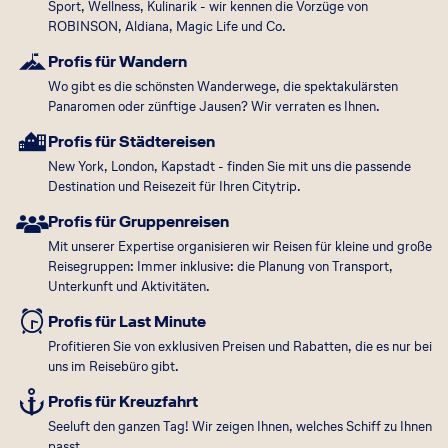
Sport, Wellness, Kulinarik - wir kennen die Vorzüge von
unserem umfangreichen Angebotsspektrum bieten wir
ROBINSON, Aldiana, Magic Life und Co.
Ihnen jedoch nicht nur hochwertige Flugreisen vieler
Airlines, sondern auch weitere ausgewählte Produkte
Profis für Wandern
namhafter Reiseveranstalter.
Wo gibt es die schönsten Wanderwege, die spektakulärsten
Panaromen oder zünftige Jausen? Wir verraten es Ihnen.
Sie wollen auf den schönsten Plätzen der Welt golfen, auf
einer Kreuzfahrt den Zauber mediterraner Inselparadiese
Profis für Städtereisen
erleben, einen unvergesslichen Urlaub mit der gesamten
New York, London, Kapstadt - finden Sie mit uns die passende
Familie verbringen oder Wellness für die Seele in einem
Destination und Reisezeit für Ihren Citytrip.
gehobenen Hotel genießen? Unterstützt von modernster
Profis für Gruppenreisen
Technologie und mit der Expertise unserer Mitarbeiter
Mit unserer Expertise organisieren wir Reisen für kleine und große
helfen wir Ihnen dabei, den schönsten Strand, den besten
Reisegruppen: Immer inklusive: die Planung von Transport,
Flug und das passende Hotel zu finden – und das in etwa 90
Unterkunft und Aktivitäten.
Ländern.
Profis für Last Minute
Urlaubs- und Geschäftsreisen aus einer Hand
Profitieren Sie von exklusiven Preisen und Rabatten, die es nur bei
uns im Reisebüro gibt.
Wir kümmern uns nicht nur um Ihre Entspannung, sondern
Profis für Kreuzfahrt
auch um den reibungslosen Ablauf Ihrer Geschäftsreisen.
Unsere Mitarbeiter sind darauf spezialisiert, die
Seeluft den ganzen Tag! Wir zeigen Ihnen, welches Schiff zu Ihnen
passt.