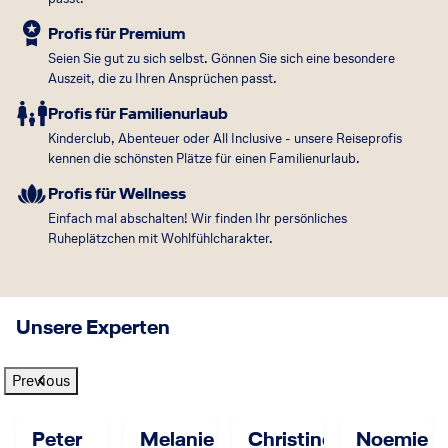
unterschiedlichsten Anforderungen und Bedürfnisse schnell
und professionell zu berücksichtigen, überall auf der Welt.
Profis für Premium
Wir kennen die Hotels mit den besten Konferenzräumen
Seien Sie gut zu sich selbst. Gönnen Sie sich eine besondere
und finden eine authentische Abendveranstaltung für Sie
Auszeit, die zu Ihren Ansprüchen passt.
und Ihre Kunden. Dabei lassen wir uns von unseren
Partnerbüros vor Ort unterstützen, so dass Sie für das
Profis für Familienurlaub
Mittagessen in Dubai auch gleich noch eine
Kinderclub, Abenteuer oder All Inclusive - unsere Reiseprofis
Restaurantempfehlung bekommen. Egal ob touristisch oder
kennen die schönsten Plätze für einen Familienurlaub.
geschäftlich, regional oder international - bei uns können
Profis für Wellness
Sie jederzeit und überall auf die persönliche Beratung
Einfach mal abschalten! Wir finden Ihr persönliches
kompetenter Mitarbeiter zählen.
Ruheplätzchen mit Wohlfühlcharakter.
Unsere Experten
Previous
Peter
Melanie
Christine
Noemie