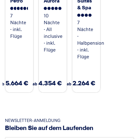
Petro
Aurora
Suites
& Spa
5.5
5
7
10
4
Nächte
Nächte
7
· inkl.
· All
Nächte
Flüge
inclusive
·
· inkl.
Halbpension
Flüge
· inkl.
Flüge
5.664
€
4.354
€
2.264
€
ab
ab
ab
NEWSLETTER-ANMELDUNG
Bleiben Sie auf dem Laufenden