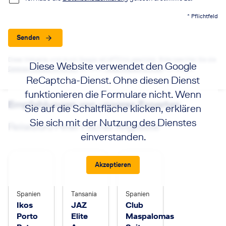
* Pflichtfeld
Senden
Diese Webseite wird durch Google reCAPTCHA geschützt. Bitte beachten Sie die
Diese Website verwendet den Google
Datenschutzbestimmungen
sowie die
Nutzungsbedingungen
von Google.
ReCaptcha-Dienst. Ohne diesen Dienst
funktionieren die Formulare nicht. Wenn
Empfehlungen von unseren Experten
Sie auf die Schaltfläche klicken, erklären
Sie sich mit der Nutzung des Dienstes
Reisebüro Peter Fischer Angebote
einverstanden.
Akzeptieren
Spanien
Tansania
Spanien
Ikos
JAZ
Club
Porto
Elite
Maspalomas