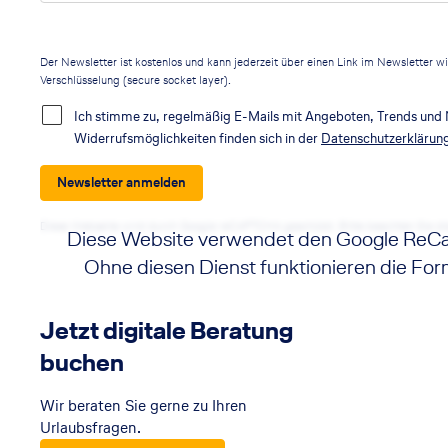
Der Newsletter ist kostenlos und kann jederzeit über einen Link im Newsletter w
Verschlüsselung (secure socket layer).
Ich stimme zu, regelmäßig E-Mails mit Angeboten, Trends und 
Widerrufsmöglichkeiten finden sich in der
Datenschutzerklärun
Newsletter anmelden
Diese Webseite wird durch Google reCAPTCHA geschützt. Bitte beachten Sie d
Diese Website verwendet den Google ReCa
Ohne diesen Dienst funktionieren die Form
Wenn Sie auf die Schaltfläche klicken, erklär
der Nutzung des Dienstes einverst
Jetzt digitale Beratung
buchen
Akzeptieren
Wir beraten Sie gerne zu Ihren
Urlaubsfragen.