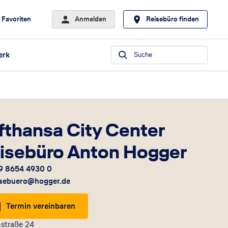
Favoriten
Anmelden
Reisebüro finden
erk
Suche
fthansa City Center
isebüro Anton Hogger
9 8654 4930 0
isebuero@hogger.de
Termin vereinbaren
nstraße 24