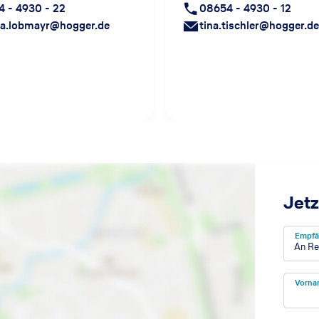
 - 4930 - 22
08654 - 4930 - 12
ea.lobmayr@hogger.de
tina.tischler@hogger.de
Jetz
Empfä
An Re
Vorna