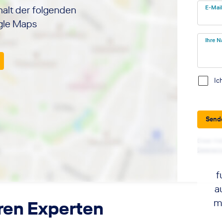
halt der folgenden
E-Mai
ogle Maps
Ihre N
Ic
Send
Diese Web
Datensch
f
a
m
ren Experten