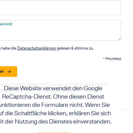
l
achricht
h habe die
Datenschutzerklärung
gelesen & stimme zu.
* Pflichtfeld
en
seite wird durch Google reCAPTCHA geschützt. Bitte beachten Sie die
Diese Website verwendet den Google
utzbestimmungen
sowie die
Nutzungsbedingungen
von Google.
ReCaptcha-Dienst. Ohne diesen Dienst
unktionieren die Formulare nicht. Wenn Sie
uf die Schaltfläche klicken, erklären Sie sich
it der Nutzung des Dienstes einverstanden.