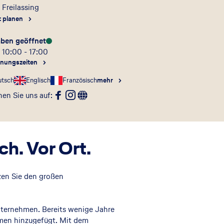
5
Freilassing
t planen
aben geöffnet
 10:00 - 17:00
fnungszeiten
utsch
Englisch
Französisch
mehr
en Sie uns auf
:
h. Vor Ort.
tzen Sie den großen
nternehmen. Bereits wenige Jahre
hmen hinzugefügt. Mit dem