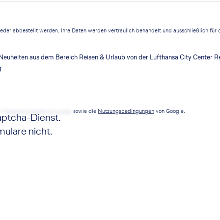
ieder abbestellt werden. Ihre Daten werden vertraulich behandelt und ausschließlich fü
Neuheiten aus dem Bereich Reisen & Urlaub von der Lufthansa City Center R
g
ie
Datenschutzbestimmungen
sowie die
Nutzungsbedingungen
von Google.
ptcha-Dienst.
ulare nicht.
en Sie sich mit
anden.