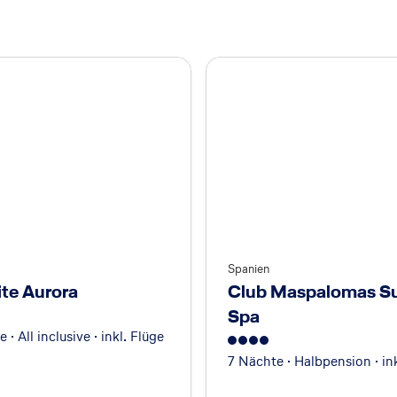
Spanien
ite Aurora
Club Maspalomas Su
Spa
 · All inclusive · inkl. Flüge
4
7 Nächte · Halbpension · ink