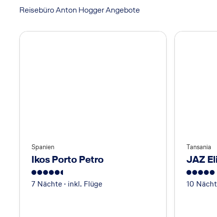
Reisebüro Anton Hogger Angebote
Spanien
Tansania
Ikos Porto Petro
JAZ El
5.5
5
7 Nächte · inkl. Flüge
10 Nächte