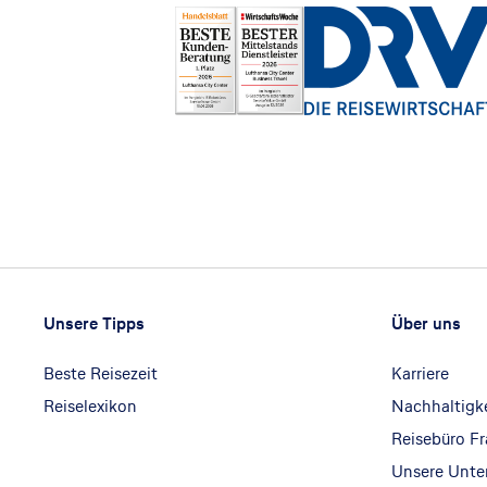
Footer
Footer navigation
Unsere Tipps
Über uns
Beste Reisezeit
Karriere
Reiselexikon
Nachhaltigk
Reisebüro F
Unsere Unt