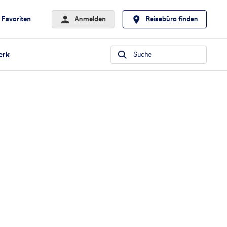
Favoriten
Anmelden
Reisebüro finden
erk
Suche