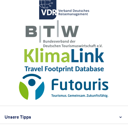
Footer
Footer navigation
Unsere Tipps