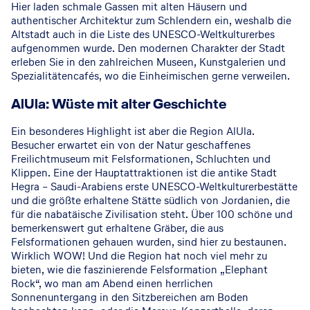
Hier laden schmale Gassen mit alten Häusern und
authentischer Architektur zum Schlendern ein, weshalb die
Altstadt auch in die Liste des UNESCO-Weltkulturerbes
aufgenommen wurde. Den modernen Charakter der Stadt
erleben Sie in den zahlreichen Museen, Kunstgalerien und
Spezialitätencafés, wo die Einheimischen gerne verweilen.
© Saudi Tourism Authority
AlUla: Wüste mit alter Geschichte
Ein besonderes Highlight ist aber die Region AlUla.
Besucher erwartet ein von der Natur geschaffenes
Freilichtmuseum mit Felsformationen, Schluchten und
Klippen. Eine der Hauptattraktionen ist die antike Stadt
Hegra – Saudi-Arabiens erste UNESCO-Weltkulturerbestätte
und die größte erhaltene Stätte südlich von Jordanien, die
für die nabatäische Zivilisation steht. Über 100 schöne und
bemerkenswert gut erhaltene Gräber, die aus
Felsformationen gehauen wurden, sind hier zu bestaunen.
Wirklich WOW! Und die Region hat noch viel mehr zu
bieten, wie die faszinierende Felsformation „Elephant
Rock“, wo man am Abend einen herrlichen
Sonnenuntergang in den Sitzbereichen am Boden