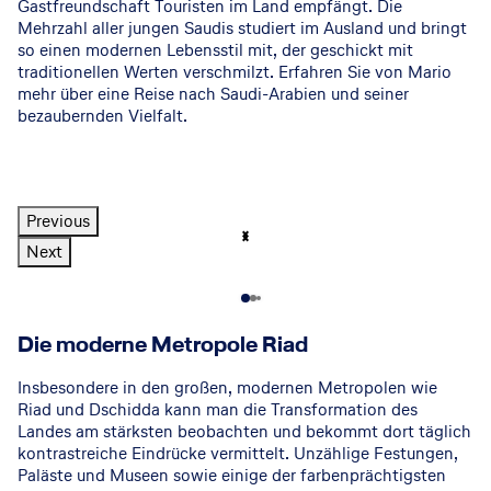
Gastfreundschaft Touristen im Land empfängt. Die
Mehrzahl aller jungen Saudis studiert im Ausland und bringt
so einen modernen Lebensstil mit, der geschickt mit
traditionellen Werten verschmilzt. Erfahren Sie von Mario
mehr über eine Reise nach Saudi-Arabien und seiner
bezaubernden Vielfalt.
Previous
© Saudi Tourism Authority
© Saudi Tourism Authority
© Saudi Tourism Authority
© Saudi Tourism Authority
© Saudi Tourism Authority
Next
© Saudi Tourism Authority
Die moderne Metropole Riad
Insbesondere in den großen, modernen Metropolen wie
Riad und Dschidda kann man die Transformation des
Landes am stärksten beobachten und bekommt dort täglich
kontrastreiche Eindrücke vermittelt. Unzählige Festungen,
Paläste und Museen sowie einige der farbenprächtigsten