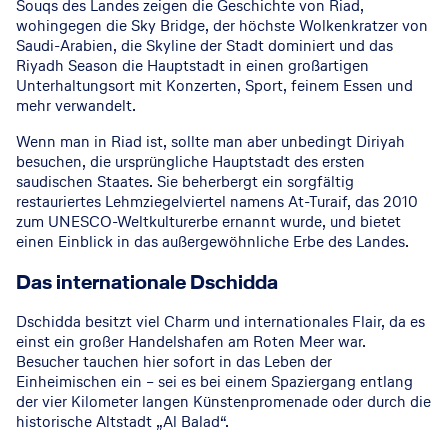
Souqs des Landes zeigen die Geschichte von Riad,
wohingegen die Sky Bridge, der höchste Wolkenkratzer von
Saudi-Arabien, die Skyline der Stadt dominiert und das
Riyadh Season die Hauptstadt in einen großartigen
Unterhaltungsort mit Konzerten, Sport, feinem Essen und
mehr verwandelt.
Wenn man in Riad ist, sollte man aber unbedingt Diriyah
besuchen, die ursprüngliche Hauptstadt des ersten
saudischen Staates. Sie beherbergt ein sorgfältig
restauriertes Lehmziegelviertel namens At-Turaif, das 2010
zum UNESCO-Weltkulturerbe ernannt wurde, und bietet
einen Einblick in das außergewöhnliche Erbe des Landes.
© Saudi Tourism Authority
Das internationale Dschidda
Dschidda besitzt viel Charm und internationales Flair, da es
einst ein großer Handelshafen am Roten Meer war.
Besucher tauchen hier sofort in das Leben der
Einheimischen ein – sei es bei einem Spaziergang entlang
der vier Kilometer langen Künstenpromenade oder durch die
historische Altstadt „Al Balad“.