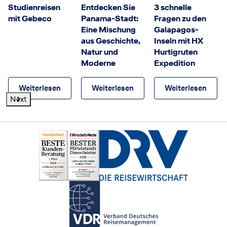
Studienreisen
Entdecken Sie
3 schnelle
mit Gebeco
Panama-Stadt:
Fragen zu den
Eine Mischung
Galapagos-
aus Geschichte,
Inseln mit HX
Natur und
Hurtigruten
Moderne
Expedition
Weiterlesen
Weiterlesen
Weiterlesen
Next