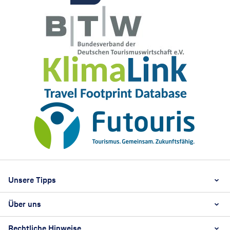
Footer
Footer navigation
Unsere Tipps
Über uns
Beste Reisezeit
Reiselexikon
Rechtliche Hinweise