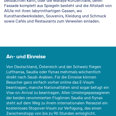
beobachten kann, oder die Maraya-Konzerthalle, deren
Fassade komplett aus Spiegeln besteht und die Altstadt von
AlUla mit ihren labyrinthartigen Gassen, wo
Kunsthandwerksläden, Souvenirs, Kleidung und Schmuck
sowie Cafés und Restaurants zum Verweilen einladen.
© Saudi Tourism Authority
An- und Einreise
Von Deutschland, Österreich und der Schweiz fliegen
Lufthansa, Saudia oder flynas mehrmals wöchentlich
direkt nach Saudi-Arabien. Für die Einreise können
Besucher ganz einfach vorher online das E-Visum
beantragen, manche Nationalitäten sind sogar befugt ein
Visa-on-Arrival zu beantragen. Allen Umsteigepassagieren
der beiden renommierten Fluglinien Saudia und flynas
steht auf dem Weg zu ihrem internationalen Reiseziel ein
kostenloses Stopover-Visum zur Verfügung, das einen
Zwischenstopp von bis zu 96 Stunden ermöglicht.