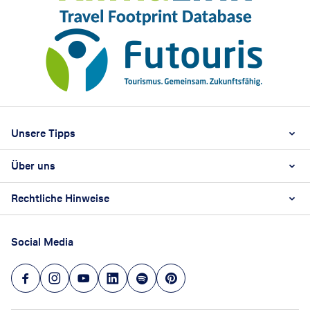
Footer
Footer navigation
Unsere Tipps
Über uns
Beste Reisezeit
Reiselexikon
Rechtliche Hinweise
Karriere
Nachhaltigkeit
AGB
Reisebüro Franchise-Partner werden
Social Media
Barrierefreiheitsstärkungsgesetz
Unsere Unternehmenswerte
Datenschutz
Hinweisgeberschutz