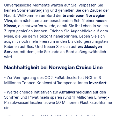
Unvergessliche Momente warten auf Sie. Verpassen Sie
keinen Sonnenuntergang und genießen Sie den Zauber der
Nacht. Willkommen an Bord der
brandneuen Norwegian
Viva
, dem nächsten atemberaubenden Schiff einer
neuen
Klasse
, die entworfen wurde, damit Sie Ihr Leben in vollen
Zügen genießen können. Erleben Sie Augenblicke auf dem
Meer, die Sie dem Horizont näherbringen. Leben Sie sich
aus, mit noch mehr Freiraum in den bis dato geräumigsten
Kabinen auf See. Und freuen Sie sich auf
erstklassigen
Service
, mit dem jede Sekunde an Bord außergewöhnlich
wird.
Balkonkabine © Norwegian Cruise Line
Nachhaltigkeit bei Norwegian Cruise Line
• Zur Verringerung des CO2-Fußabdrucks hat NCL in 3
Millionen Tonnen Kohlenstoffkompensationen
investiert
.
• Weitreichende Initiativen zur
Abfallvermeidung
auf den
Schiffen und Privatinseln sparen rund 11 Millionen Einweg-
Plastikwasserflaschen sowie 50 Millionen Plastikstrohhalme
ein.