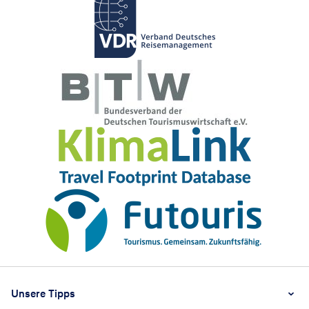
Footer
Footer navigation
Unsere Tipps