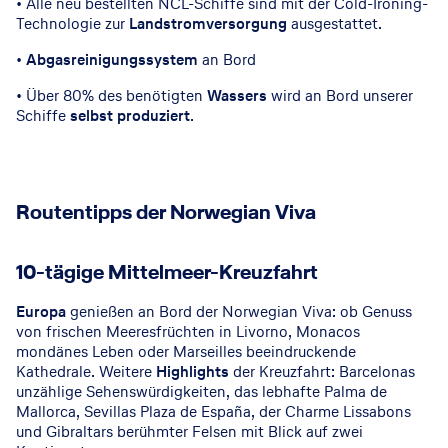
• Alle neu bestellten NCL-Schiffe sind mit der Cold-Ironing-
Technologie zur
Landstromversorgung
ausgestattet.
•
Abgasreinigungssystem
an Bord
• Über 80% des benötigten
Wassers
wird an Bord unserer
Schiffe
selbst produziert
.
Routentipps der Norwegian Viva
Atrium © Norwegian Cruise Line
10-tägige Mittelmeer-Kreuzfahrt
Europa
genießen an Bord der Norwegian Viva: ob Genuss
von frischen Meeresfrüchten in Livorno, Monacos
mondänes Leben oder Marseilles beeindruckende
Kathedrale. Weitere
Highlights
der Kreuzfahrt: Barcelonas
unzählige Sehenswürdigkeiten, das lebhafte Palma de
Mallorca, Sevillas Plaza de España, der Charme Lissabons
und Gibraltars berühmter Felsen mit Blick auf zwei